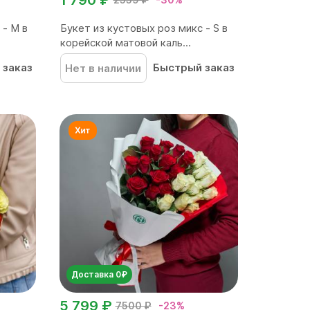
 - M в
Букет из кустовых роз микс - S в
корейской матовой каль...
 заказ
Быстрый заказ
Нет в наличии
Доставка 0₽
5 799 ₽
7500 ₽
-23%