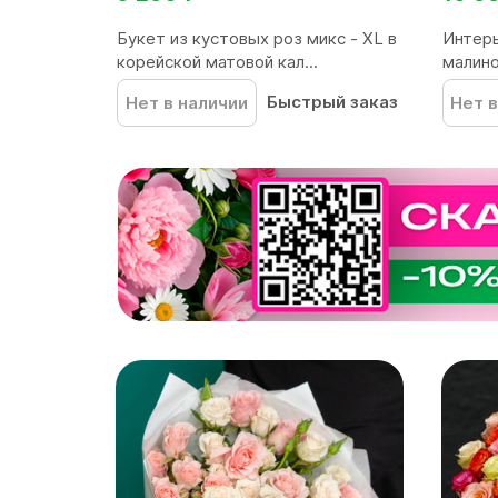
Букет из кустовых роз микс - XL в
Интерь
корейской матовой кал...
малино
Быстрый заказ
Нет в наличии
Нет в