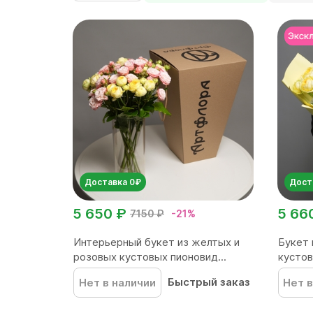
Доставка 0₽
Дост
5 650 ₽
5 66
7150 ₽
-21%
Интерьерный букет из желтых и
Букет 
розовых кустовых пионовид...
кустов
Быстрый заказ
Нет в наличии
Нет в