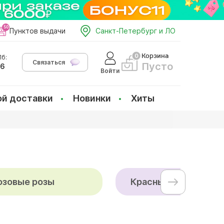
Пунктов выдачи
Санкт-Петербург и ЛО
Корзина
б:
Связаться
Пусто
66
Войти
ой доставки
Новинки
Хиты
озовые розы
Красные розы Кения 