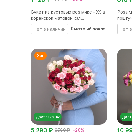
Букет из кустовых роз микс - XS в
Роза м
корейской матовой кал...
пошту
Быстрый заказ
Нет в наличии
Нет в
Доставка 0₽
Дост
5 290 ₽
10 9
6589 ₽
-20%