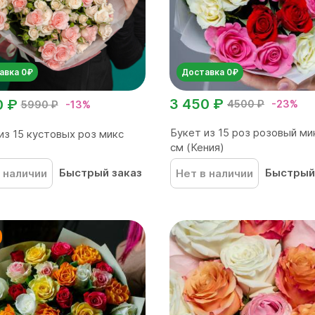
авка 0₽
Доставка 0₽
3 450 ₽
0 ₽
4500 ₽
-23%
5990 ₽
-13%
Букет из 15 роз розовый ми
из 15 кустовых роз микс
см (Кения)
Быстрый заказ
Быстрый
 наличии
Нет в наличии