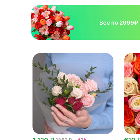
Все по 2999₽
1 120 ₽
610 
1869 ₽
-40%