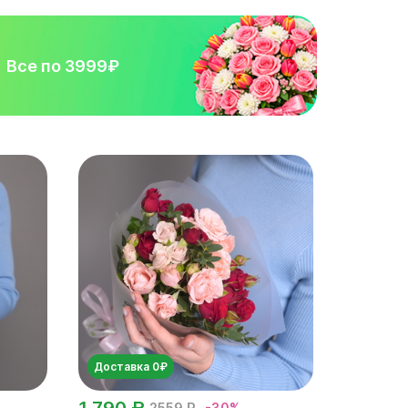
Все по 3999₽
Доставка 0₽
1 790 ₽
2559 ₽
-30%