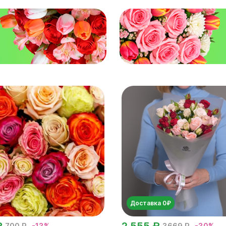
Доставка 0₽
₽
2 555 ₽
700 ₽
-13%
3669 ₽
-30%