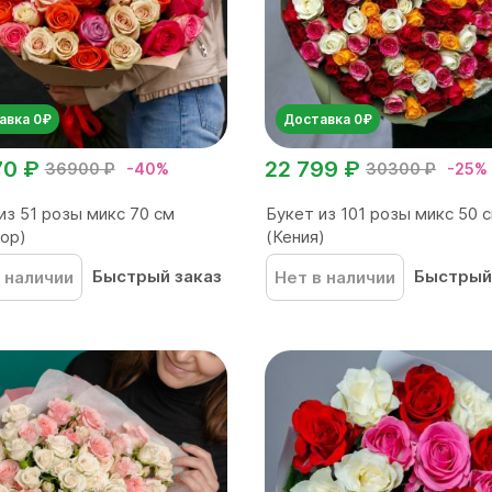
авка 0₽
Доставка 0₽
70 ₽
22 799 ₽
36900 ₽
-40%
30300 ₽
-25%
из 51 розы микс 70 см
Букет из 101 розы микс 50 
ор)
(Кения)
Быстрый заказ
Быстрый
 наличии
Нет в наличии