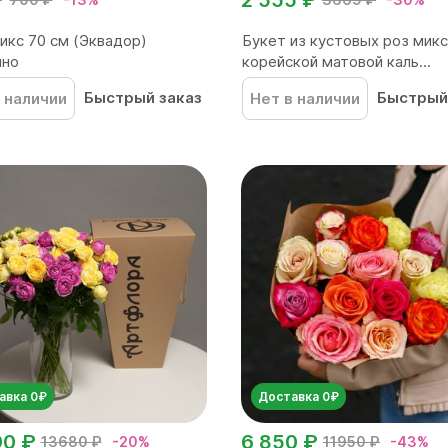
икс 70 см (Эквадор)
Букет из кустовых роз микс
чно
корейской матовой каль...
Быстрый заказ
Быстрый
 наличии
Нет в наличии
авка 0₽
Доставка 0₽
90 ₽
6 850 ₽
13680 ₽
-20%
11950 ₽
-43%