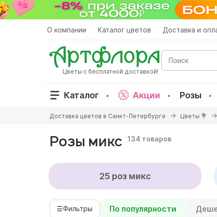
Перейти
к
основному
О компании
Каталог цветов
Доставка и опл
содержанию
Поиск
Цветы с бесплатной доставкой!
Каталог
Акции
Розы
Вы
Доставка цветов в Санкт-Петербурге
Цветы 💐
здесь
Розы микс
134 товаров
25 роз микс
По популярности
Деше
☰
Фильтры