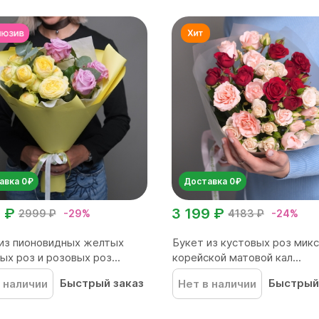
авка 0₽
Доставка 0₽
 ₽
3 199 ₽
2999 ₽
-29%
4183 ₽
-24%
из пионовидных желтых
Букет из кустовых роз микс 
ых роз и розовых роз...
корейской матовой кал...
Быстрый заказ
Быстрый
 наличии
Нет в наличии