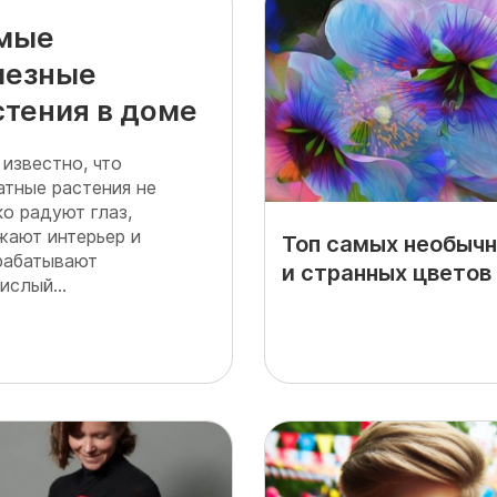
мые
лезные
стения в доме
 известно, что
атные растения не
ко радуют глаз,
жают интерьер и
Топ самых необыч
рабатывают
и странных цветов
ислый...