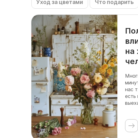
Уход за цветами
Что подарить
По
вл
на
че
Мног
мину
нас т
есть
выеха