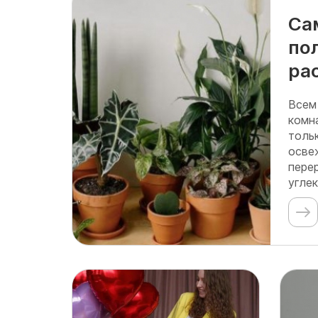
Са
по
ра
Всем
комн
толь
осве
пере
углек