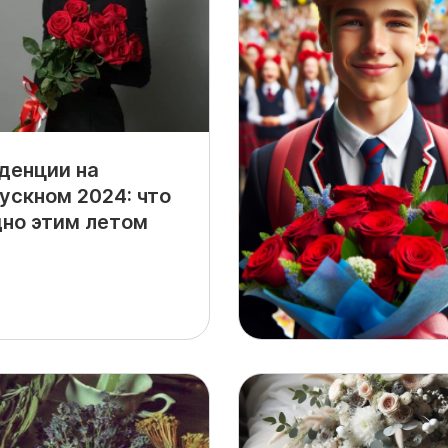
денции на
ускном 2024: что
но этим летом