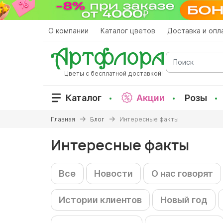
Перейти
к
основному
О компании
Каталог цветов
Доставка и опл
содержанию
Поиск
Цветы с бесплатной доставкой!
Каталог
Акции
Розы
Вы
Главная
Блог
Интересные факты
здесь
Интересные факты
Все
Новости
О нас говорят
Истории клиентов
Новый год