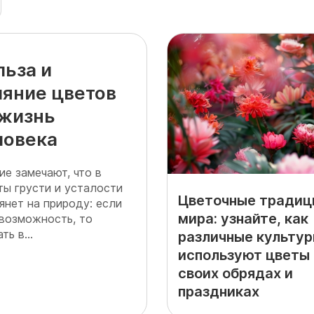
льза и
ияние цветов
 жизнь
ловека
ие замечают, что в
ты грусти и усталости
Цветочные традиц
янет на природу: если
мира: узнайте, как
 возможность, то
ть в...
различные культу
используют цветы 
своих обрядах и
праздниках