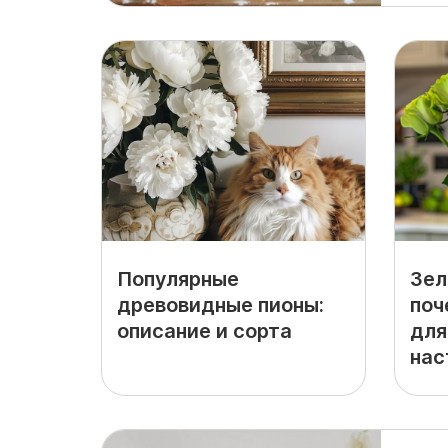
Популярные
Зел
древовидные пионы:
поч
описание и сорта
для
нас