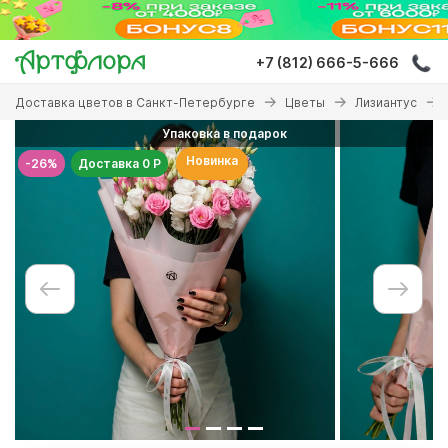
Перейти
к
основному
+7 (812) 666-5-666
содержанию
Вы
Доставка цветов в Санкт-Петербурге
Цветы
Лизиантус
здесь
Упаковка в подарок
Новинка
-26%
Доставка 0 Р