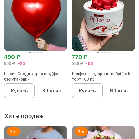
490 ₽
770 ₽
500 ₽
-2%
850 ₽
-9%
Шарик Сердце красное, (фольга
Конфеты подарочные Raffaello
без упаковки)
торт 100 гр.
В 1 клик
В 1 клик
Купить
Купить
Хиты продаж