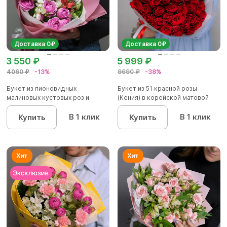
Доставка 0₽
Доставка 0₽
3 550 ₽
5 999 ₽
4060 ₽
-13%
9690 ₽
-38%
Букет из пионовидных
Букет из 51 красной розы
малиновых кустовых роз и
(Кения) в корейской матовой
альстроме...
уп...
В 1 клик
В 1 клик
Купить
Купить