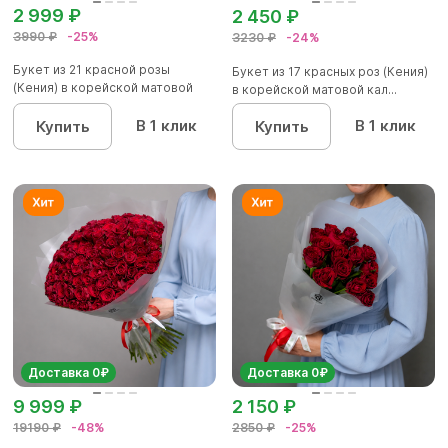
2 999 ₽
2 450 ₽
3990 ₽
-25%
3230 ₽
-24%
Букет из 21 красной розы
Букет из 17 красных роз (Кения)
(Кения) в корейской матовой
в корейской матовой кал...
ка...
В 1 клик
В 1 клик
Купить
Купить
Доставка 0₽
Доставка 0₽
9 999 ₽
2 150 ₽
19190 ₽
-48%
2850 ₽
-25%