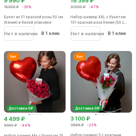
9 990 ₽
16 399 ₽
15300 ₽
-35%
31200 ₽
-47%
Букет из 51 красной розы 50 см
Набор размер ХХL с букетом
(Кения) в белой упаковке
101 красная роза Кения (50 с...
В 1 клик
В 1 клик
Нет в наличии
Нет в наличии
Доставка 0₽
Доставка 0₽
3 100 ₽
4 499 ₽
3999 ₽
-22%
8050 ₽
-44%
Набор размер S с красным
Набор размер М+ с букетом 25