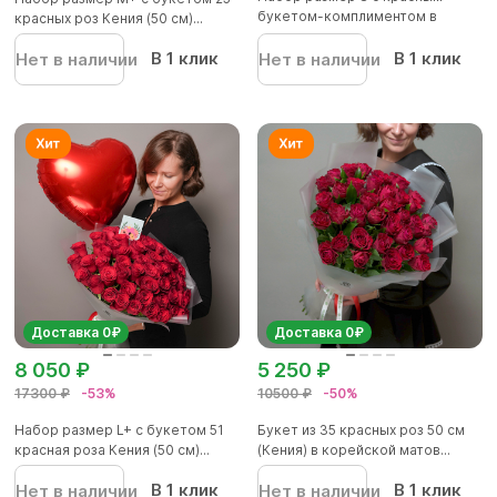
букетом-комплиментом в
красных роз Кения (50 см)...
корейск...
В 1 клик
В 1 клик
Нет в наличии
Нет в наличии
Доставка 0₽
Доставка 0₽
8 050 ₽
5 250 ₽
17300 ₽
-53%
10500 ₽
-50%
Набор размер L+ с букетом 51
Букет из 35 красных роз 50 см
красная роза Кения (50 см)...
(Кения) в корейской матов...
В 1 клик
В 1 клик
Нет в наличии
Нет в наличии