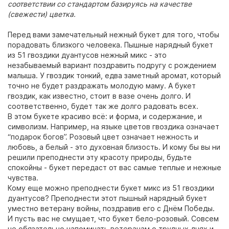
соответствии со стандартом базируясь на качестве
(свежести) цветка.
Перед вами замечательный нежный букет для того, чтобы
порадовать близкого человека. Пышные нарядный букет
из 51 гвоздики дуантусов нежный микс - это
незабываемый вариант поздравить подругу с рождением
малыша. У гвоздик тонкий, едва заметный аромат, который
точно не будет раздражать молодую маму. А букет
гвоздик, как известно, стоит в вазе очень долго. И
соответственно, будет так же долго радовать всех.
В этом букете красиво всё: и форма, и содержание, и
символизм. Например, на языке цветов гвоздика означает
“подарок богов”. Розовый цвет означает нежность и
любовь, а белый - это духовная близость. И кому бы вы ни
решили преподнести эту красоту природы, будьте
спокойны - букет передаст от вас самые теплые и нежные
чувства.
Кому еще можно преподнести букет микс из 51 гвоздики
дуантусов? Преподнести этот пышный нарядный букет
уместно ветерану войны, поздравив его с Днём Победы.
И пусть вас не смущает, что букет бело-розовый. Совсем
не обязательно напоминать ветеранам о трудных днях и