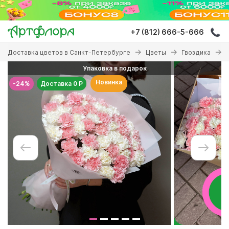
Перейти
к
основному
+7 (812) 666-5-666
содержанию
Вы
Доставка цветов в Санкт-Петербурге
Цветы
Гвоздика
здесь
Упаковка в подарок
Новинка
-24%
Доставка 0 Р