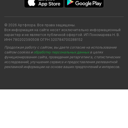
© 2026 Артфлора. Все права защищены.
Вся информация на сайте несет исключительно информационный
характер и не является публичной офертой. ИП Пономарева Н. В.
ИНН 780202390508 ОГРН 320784700288152
Продолжая работу с сайтом, вы даете согласие на использование
сайтом cookies и
обработку персональных данных
в целях
функционирования сайта, проведения ретаргетинга, статистических
исследований, улучшения сервиса и предоставления релевантной
рекламной информации на основе ваших предпочтений и интересов.