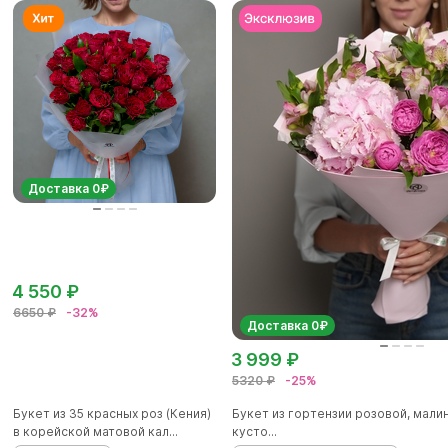
Доставка 0₽
4 550 ₽
6650 ₽
-32%
Доставка 0₽
3 999 ₽
5320 ₽
-25%
Букет из 35 красных роз (Кения)
Букет из гортензии розовой, мал
в корейской матовой кал...
кусто...