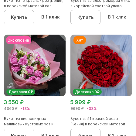
Букет из 15 красных роз (Кения)
Букет из 25 альстромерий микс
в корейской матовой кал...
в корейской светлой упако...
В 1 клик
В 1 клик
Купить
Купить
Доставка 0₽
Доставка 0₽
3 550 ₽
5 999 ₽
4060 ₽
-13%
9690 ₽
-38%
Букет из пионовидных
Букет из 51 красной розы
малиновых кустовых роз и
(Кения) в корейской матовой
альстроме...
уп...
В 1 клик
В 1 клик
Купить
Купить