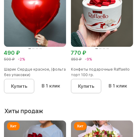
490 ₽
770 ₽
500 ₽
-2%
850 ₽
-9%
Шарик Сердце красное, (фольга
Конфеты подарочные Raffaello
без упаковки)
торт 100 гр.
В 1 клик
В 1 клик
Купить
Купить
Хиты продаж