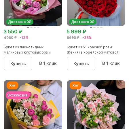
Доставка 0₽
Доставка 0₽
3 550 ₽
5 999 ₽
4060 ₽
-13%
9690 ₽
-38%
Букет из пионовидных
Букет из 51 красной розы
малиновых кустовых роз и
(Кения) в корейской матовой
альстроме...
уп...
В 1 клик
В 1 клик
Купить
Купить