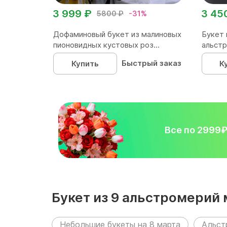
3 999 ₽
3 45
5800 ₽
-31%
Дофаминовый букет из малиновых
Букет 
пионовидных кустовых роз...
альстр
Быстрый заказ
Купить
К
Все по 2999
Букет из 9 альстромерий
Небольшие букеты на 8 марта
Альст