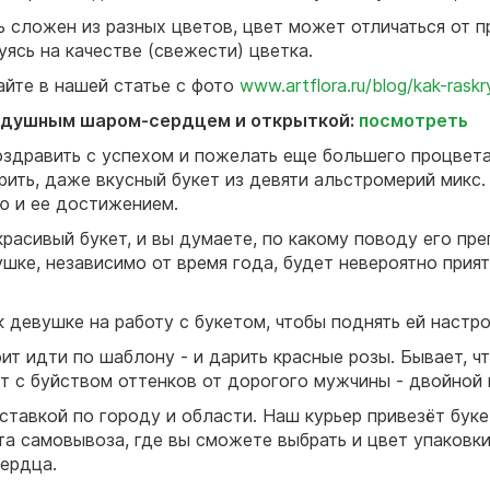
ть сложен из разных цветов, цвет может отличаться от 
уясь на качестве (свежести) цветка.
тайте в нашей статье с фото
www.artflora.ru/blog/kak-raskr
воздушным шаром-сердцем и открыткой:
посмотреть
оздравить с успехом и пожелать еще большего процвета
рить, даже вкусный букет из девяти альстромерий микс.
ю и ее достижением.
расивый букет, и вы думаете, по какому поводу его пре
ке, независимо от время года, будет невероятно прият
к девушке на работу с букетом, чтобы поднять ей настр
ит идти по шаблону - и дарить красные розы. Бывает, ч
т с буйством оттенков от дорогого мужчины - двойной 
ставкой по городу и области. Наш курьер привезёт буке
а самовывоза, где вы сможете выбрать и цвет упаковки
сердца.