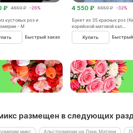
0 ₽
4 550 ₽
4650 ₽
-26%
6650 ₽
-32%
из кустовых роз и
Букет из 35 красных роз (Ке
омерии - М
корейской матовой кал...
Быстрый заказ
Быстрый
упить
Купить
₽
 микс размещен в следующих разд
ромерии микс
Альстромерии на День Матери
Д