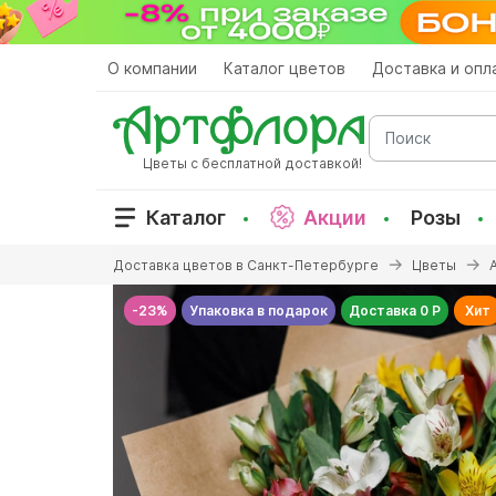
Перейти
к
основному
О компании
Каталог цветов
Доставка и опл
содержанию
Поиск
Цветы с бесплатной доставкой!
Каталог
Акции
Розы
Вы
Доставка цветов в Санкт-Петербурге
Цветы
здесь
-23%
Упаковка в подарок
Доставка 0 Р
Хит