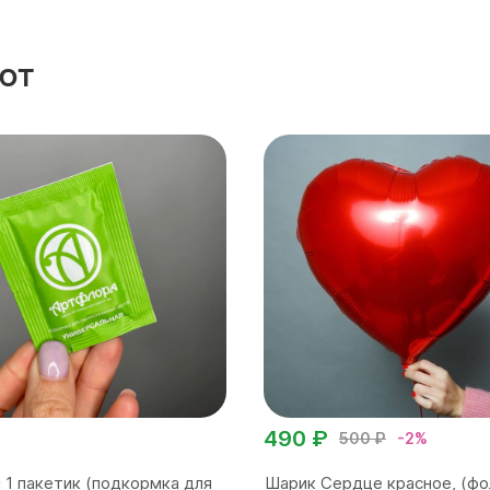
ют
490 ₽
500 ₽
-2%
 1 пакетик (подкормка для
Шарик Сердце красное, (фо