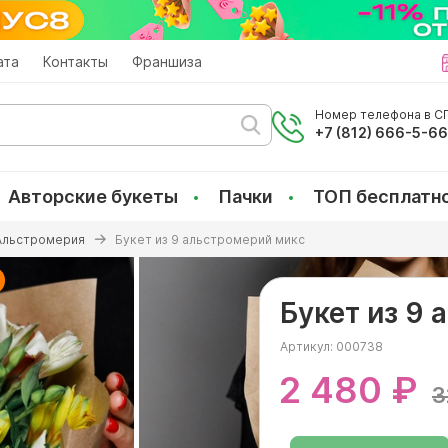
ата
Контакты
Франшиза
Номер телефона в СП
+7 (812) 666-5-6
Авторские букеты
Пачки
ТОП бесплатн
Альстромерия
Букет из 9 альстромерий микс
Букет из 9
Артикул:
000738
2 480 ₽
3