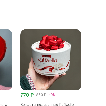
770 ₽
850 ₽
-9%
льга
Конфеты подарочные Raffaello