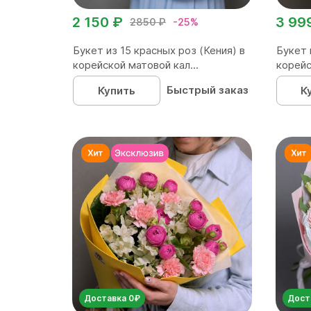
2 150 ₽
3 99
2850 ₽
-25%
Букет из 15 красных роз (Кения) в
Букет 
корейской матовой кал...
корейс
Быстрый заказ
Купить
К
Доставка 0₽
Дост