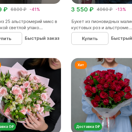
9 ₽
3 550 ₽
6800 ₽
-41%
4060 ₽
-13%
из 25 альстромерий микс в
Букет из пионовидных мали
кой светлой упако...
кустовых роз и альстроме...
Быстрый заказ
Быстрый
упить
Купить
авка 0₽
Доставка 0₽