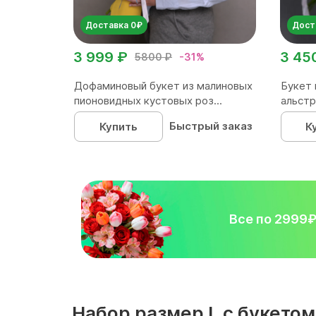
Доставка 0₽
Дост
3 999 ₽
3 45
5800 ₽
-31%
Дофаминовый букет из малиновых
Букет 
пионовидных кустовых роз...
альстр
Быстрый заказ
Купить
К
Все по 2999
Набор размер L с букетом