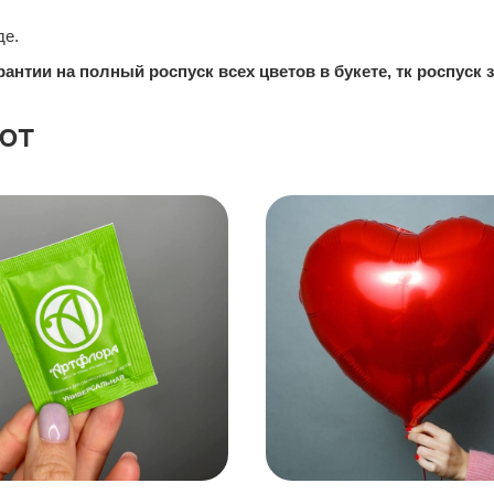
де.
арантии на полный роспуск всех цветов в букете, тк роспуск
ют