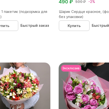
490 ₽
500 ₽
-2%
 1 пакетик (подкормка для
Шарик Сердце красное, (фо
)
без упаковки)
Быстрый заказ
Быстрый
упить
Купить