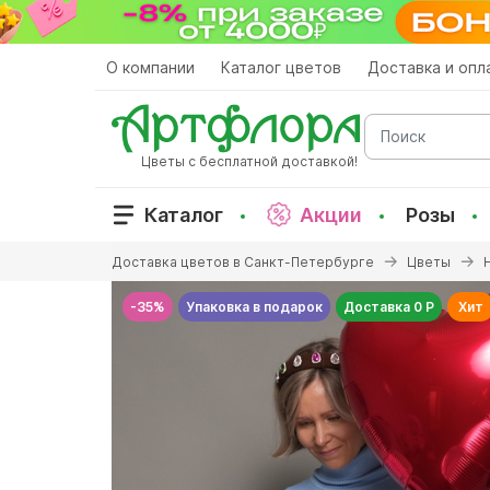
Перейти
к
основному
О компании
Каталог цветов
Доставка и опл
содержанию
Поиск
Цветы с бесплатной доставкой!
Каталог
Акции
Розы
Вы
Доставка цветов в Санкт-Петербурге
Цветы
здесь
-35%
Упаковка в подарок
Доставка 0 Р
Хит