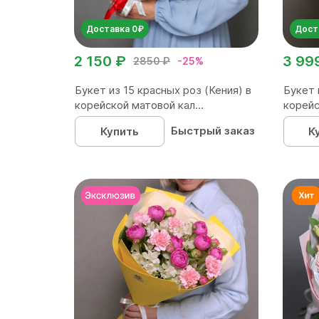
Доставка 0₽
Дост
2 150 ₽
3 99
2850 ₽
-25%
Букет из 15 красных роз (Кения) в
Букет 
корейской матовой кал...
корейс
Быстрый заказ
Купить
К