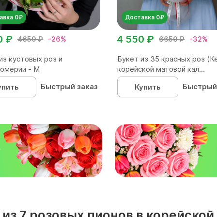
авка 0₽
Доставка 0₽
0 ₽
4 550 ₽
4650 ₽
-26%
6650 ₽
-32%
из кустовых роз и
Букет из 35 красных роз (Ке
омерии - М
корейской матовой кал...
Быстрый заказ
Быстрый
упить
Купить
₽
 из 7 розовых пионов в корейской