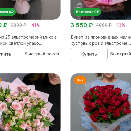
авка 0₽
Доставка 0₽
9 ₽
3 550 ₽
6800 ₽
-41%
4060 ₽
-13%
из 25 альстромерий микс в
Букет из пионовидных мали
кой светлой упако...
кустовых роз и альстроме...
Быстрый заказ
Быстрый
упить
Купить