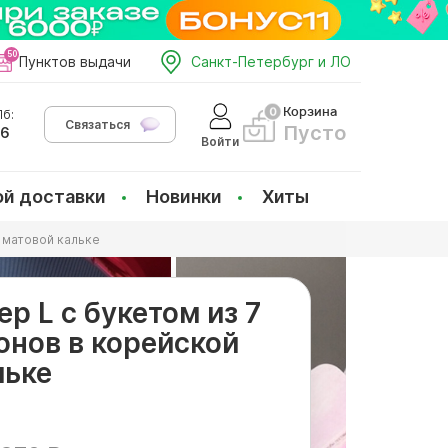
Пунктов выдачи
Санкт-Петербург и ЛО
Корзина
б:
Связаться
Пусто
66
Войти
ой доставки
Новинки
Хиты
 матовой кальке
р L с букетом из 7
онов в корейской
льке