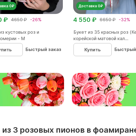
авка 0₽
Доставка 0₽
0 ₽
4 550 ₽
4650 ₽
-26%
6650 ₽
-32%
из кустовых роз и
Букет из 35 красных роз (Ке
омерии - М
корейской матовой кал...
Быстрый заказ
Быстрый
упить
Купить
₽
м из 3 розовых пионов в фоамира