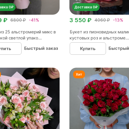
авка 0₽
Доставка 0₽
9 ₽
3 550 ₽
6800 ₽
-41%
4060 ₽
-13%
из 25 альстромерий микс в
Букет из пионовидных мали
кой светлой упако...
кустовых роз и альстроме...
Быстрый заказ
Быстрый
упить
Купить