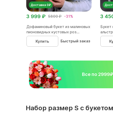
Доставка 0₽
Дост
3 999 ₽
3 45
5800 ₽
-31%
Дофаминовый букет из малиновых
Букет 
пионовидных кустовых роз...
альстр
Быстрый заказ
Купить
К
Все по 2999
Набор размер S с букето