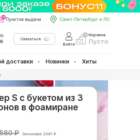
Пунктов выдачи
Санкт-Петербург и ЛО
Корзина
б:
Связаться
Пусто
66
Войти
ой доставки
Новинки
Хиты
е
р S с букетом из 3
онов в фоамиране
580 ₽
Экономия: 2081 ₽