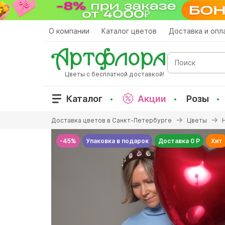
Перейти
к
основному
О компании
Каталог цветов
Доставка и опл
содержанию
Поиск
Цветы с бесплатной доставкой!
Каталог
Акции
Розы
Вы
Доставка цветов в Санкт-Петербурге
Цветы
здесь
-45%
Упаковка в подарок
Доставка 0 Р
Хит