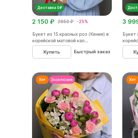
Доставка 0₽
Дост
2 150 ₽
3 99
2850 ₽
-25%
Букет из 15 красных роз (Кения) в
Букет 
корейской матовой кал...
корейс
Быстрый заказ
Купить
К