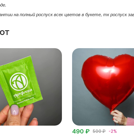
де.
рантии на полный роспуск всех цветов в букете, тк роспуск 
ют
490 ₽
500 ₽
-2%