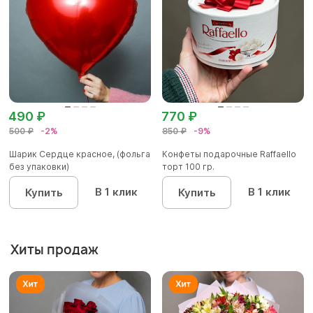
490 ₽
770 ₽
500 ₽
-2%
850 ₽
-9%
Шарик Сердце красное, (фольга
Конфеты подарочные Raffaello
без упаковки)
торт 100 гр.
В 1 клик
В 1 клик
Купить
Купить
Хиты продаж