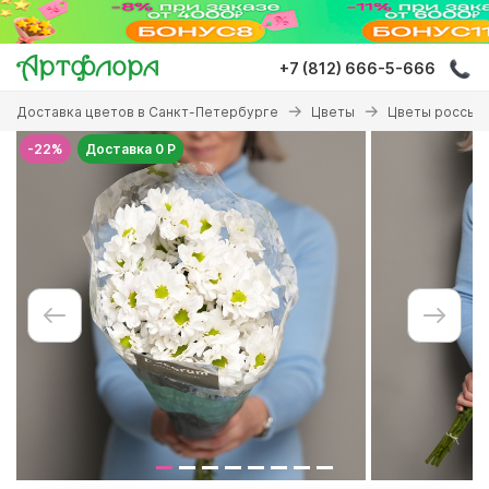
Перейти
к
основному
+7 (812) 666-5-666
содержанию
Вы
Доставка цветов в Санкт-Петербурге
Цветы
Цветы россып
здесь
-22%
Доставка 0 Р