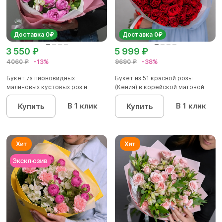
Доставка 0₽
Доставка 0₽
3 550 ₽
5 999 ₽
4060 ₽
-13%
9690 ₽
-38%
Букет из пионовидных
Букет из 51 красной розы
малиновых кустовых роз и
(Кения) в корейской матовой
альстроме...
уп...
В 1 клик
В 1 клик
Купить
Купить