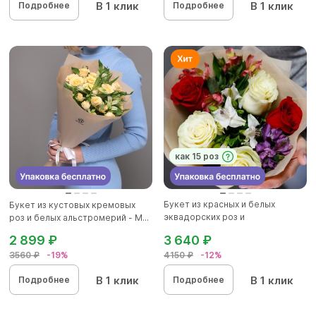
В 1 клик
В 1 клик
Подробнее
Подробнее
как 15 роз
Букет из красных и белых
Букет из кустовых кремовых
эквадорских роз и
роз и белых альстромерий - M...
альстромерии...
2 899 ₽
3 640 ₽
3560 ₽
-19%
4150 ₽
-12%
В 1 клик
В 1 клик
Подробнее
Подробнее