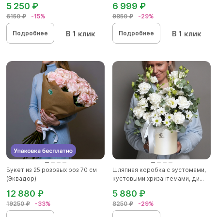
5 250 ₽
6 999 ₽
6150 ₽
-15%
9850 ₽
-29%
В 1 клик
В 1 клик
Подробнее
Подробнее
Букет из 25 розовых роз 70 см
Шляпная коробка с эустомами,
(Эквадор)
кустовыми хризантемами, ди...
12 880 ₽
5 880 ₽
19250 ₽
-33%
8250 ₽
-29%