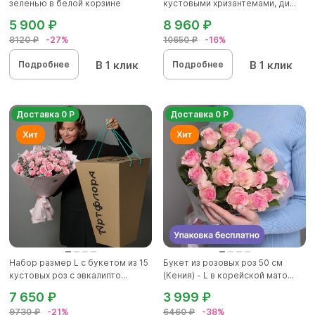
зеленью в белой корзине
кустовыми хризантемами, ди...
5 900 ₽
8 960 ₽
8120 ₽
-27%
10650 ₽
-16%
В 1 клик
В 1 клик
Подробнее
Подробнее
Доставка 0 Р
Доставка 0 Р
Набор размер L с букетом из 15
Букет из розовых роз 50 см
кустовых роз с эвкалипто...
(Кения) - L в корейской мато...
7 650 ₽
3 999 ₽
9730 ₽
-21%
6460 ₽
-38%