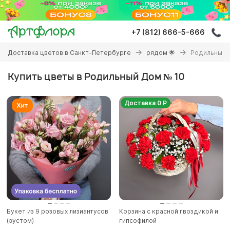
Перейти
к
основному
+7 (812) 666-5-666
содержанию
Вы
Доставка цветов в Санкт-Петербурге
рядом 🌟
Родильный 
здесь
Купить цветы в Родильный Дом № 10
Доставка 0 Р
Букет из 9 розовых лизиантусов
Корзина с красной гвоздикой и
(эустом)
гипсофилой