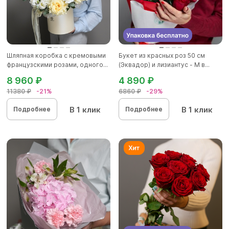
Шляпная коробка с кремовыми
Букет из красных роз 50 см
французскими розами, одного...
(Эквадор) и лизиантус - М в...
8 960 ₽
4 890 ₽
11380 ₽
-21%
6860 ₽
-29%
В 1 клик
В 1 клик
Подробнее
Подробнее