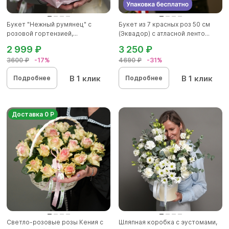
Букет "Нежный румянец" с
Букет из 7 красных роз 50 см
розовой гортензией,...
(Эквадор) с атласной ленто...
2 999 ₽
3 250 ₽
3600 ₽
-17%
4690 ₽
-31%
В 1 клик
В 1 клик
Подробнее
Подробнее
Доставка 0 Р
Светло-розовые розы Кения с
Шляпная коробка с эустомами,