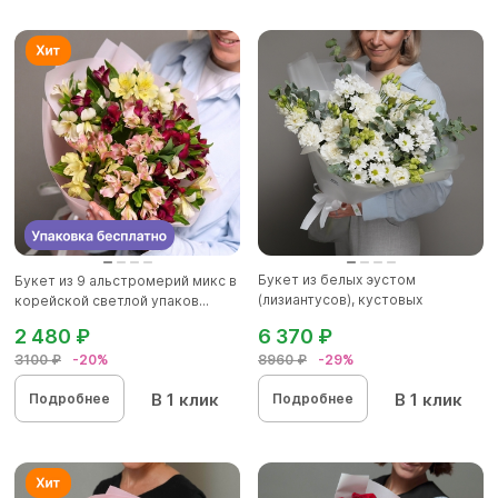
Букет из белых эустом
Букет из 9 альстромерий микс в
(лизиантусов), кустовых
корейской светлой упаков...
хризантем...
2 480 ₽
6 370 ₽
3100 ₽
-20%
8960 ₽
-29%
В 1 клик
В 1 клик
Подробнее
Подробнее