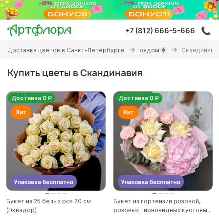
Перейти
к
основному
+7 (812) 666-5-666
содержанию
Вы
Доставка цветов в Санкт-Петербурге
рядом 🌟
Скандинави
здесь
Купить цветы в Скандинавия
Доставка 0 Р
Доставка 0 Р
Букет из 25 белых роз 70 см
Букет из гортензии розовой,
(Эквадор)
розовых пионовидных кустовы...