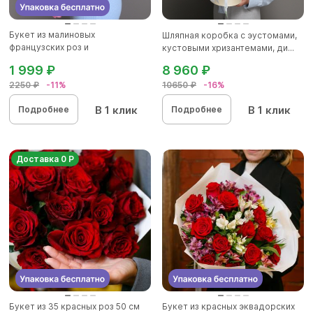
Букет из малиновых
Шляпная коробка с эустомами,
французских роз и
кустовыми хризантемами, ди...
альстромерии - XS
1 999 ₽
8 960 ₽
2250 ₽
-11%
10650 ₽
-16%
В 1 клик
В 1 клик
Подробнее
Подробнее
Доставка 0 Р
Букет из 35 красных роз 50 см
Букет из красных эквадорских