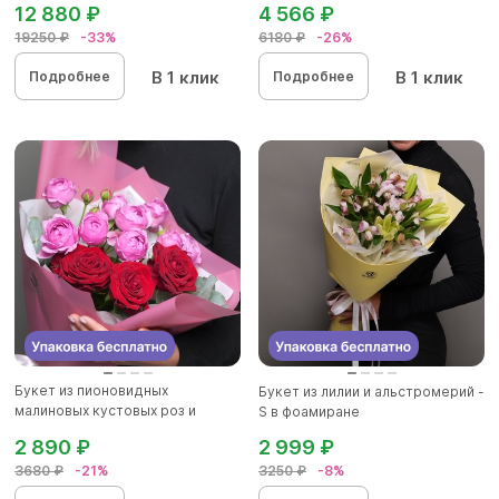
12 880 ₽
4 566 ₽
19250 ₽
-33%
6180 ₽
-26%
В 1 клик
В 1 клик
Подробнее
Подробнее
Букет из пионовидных
Букет из лилии и альстромерий -
малиновых кустовых роз и
S в фоамиране
красных р...
2 890 ₽
2 999 ₽
3680 ₽
-21%
3250 ₽
-8%