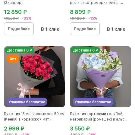
(Эквадор)
роз и альстромерии микс -...
12 850 ₽
8 899 ₽
19250 ₽
-33%
10420 ₽
-15%
В 1 клик
В 1 клик
Подробнее
Подробнее
Доставка 0 Р
Доставка 0 Р
Букет из 15 малиновых роз 50 см
Букет из гортензии голубой,
(Кения) в корейской мат...
матрикарий (ромашек) и альс...
2 999 ₽
3 550 ₽
4500 ₽
-33%
4999 ₽
-29%