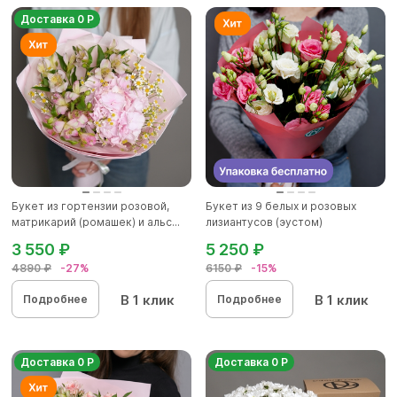
Доставка 0 Р
Букет из гортензии розовой,
Букет из 9 белых и розовых
матрикарий (ромашек) и альс...
лизиантусов (эустом)
3 550 ₽
5 250 ₽
4890 ₽
-27%
6150 ₽
-15%
В 1 клик
В 1 клик
Подробнее
Подробнее
Доставка 0 Р
Доставка 0 Р