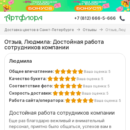
Перейти
к
основному
+7 (812) 666-5-666
содержанию
Вы
Доставка цветов в Санкт-Петербурге
Отзывы
Отзыв, Людми
здесь
Отзыв, Людмила: Достойная работа
сотрудников компании
Людмила
Общее впечатление:
Ваша оценка:
5
Качество букета:
Ваша оценка:
5
Соответствие фото:
Ваша оценка:
5
Скорость доставки:
Ваша оценка:
5
Работа сайта/оператора:
Ваша оценка:
5
Достойная работа сотрудников компании
Еще раз благодарю вежливый и внимательный
персонал, приятно было общаться, успехов вам в