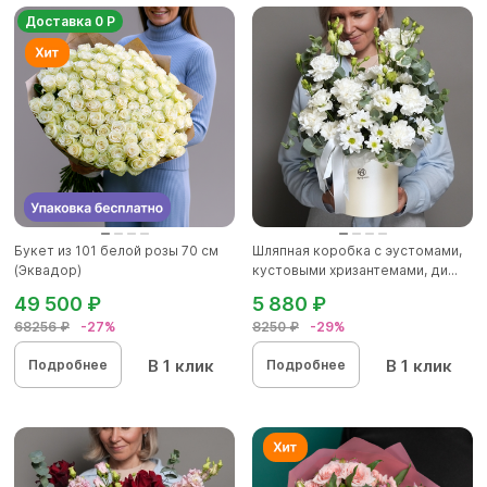
Доставка 0 Р
Букет из 101 белой розы 70 см
Шляпная коробка с эустомами,
(Эквадор)
кустовыми хризантемами, ди...
49 500 ₽
5 880 ₽
68256 ₽
-27%
8250 ₽
-29%
В 1 клик
В 1 клик
Подробнее
Подробнее