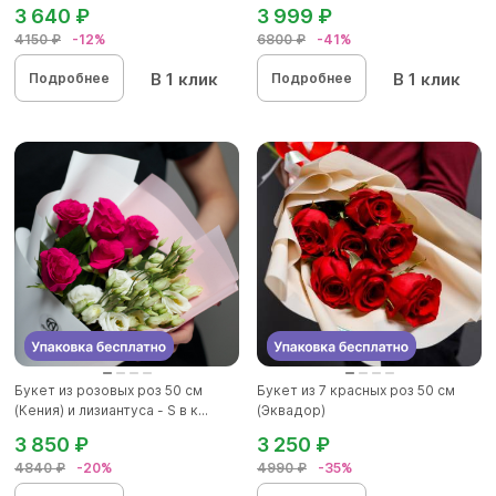
3 640 ₽
3 999 ₽
4150 ₽
-12%
6800 ₽
-41%
В 1 клик
В 1 клик
Подробнее
Подробнее
Букет из розовых роз 50 см
Букет из 7 красных роз 50 см
(Кения) и лизиантуса - S в к...
(Эквадор)
3 850 ₽
3 250 ₽
4840 ₽
-20%
4990 ₽
-35%