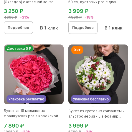
(Эквадор) с атласной ленто...
50 см, кустовых роз с диан...
3 250 ₽
3 999 ₽
4690 ₽
-31%
4890 ₽
-18%
В 1 клик
В 1 клик
Подробнее
Подробнее
Доставка 0 Р
Букет из 15 малиновых
Букет из кустовых хризантем и
французских роз в корейской
альстромерий - L в фоамир...
матов...
7 890 ₽
3 999 ₽
10950 ₽
-28%
5789 ₽
-31%