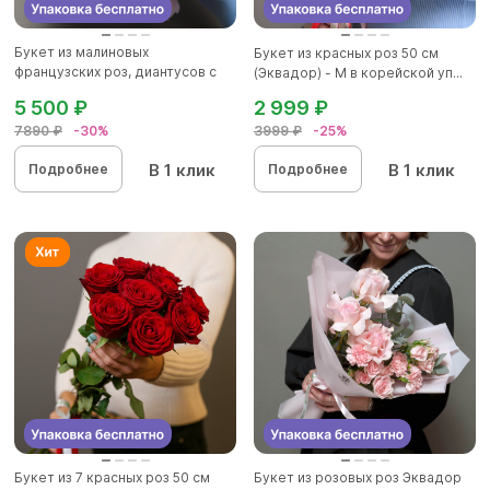
Букет из малиновых
Букет из красных роз 50 см
французских роз, диантусов с
(Эквадор) - M в корейской уп...
эвкалип...
5 500 ₽
2 999 ₽
7890 ₽
-30%
3999 ₽
-25%
В 1 клик
В 1 клик
Подробнее
Подробнее
Букет из 7 красных роз 50 см
Букет из розовых роз Эквадор