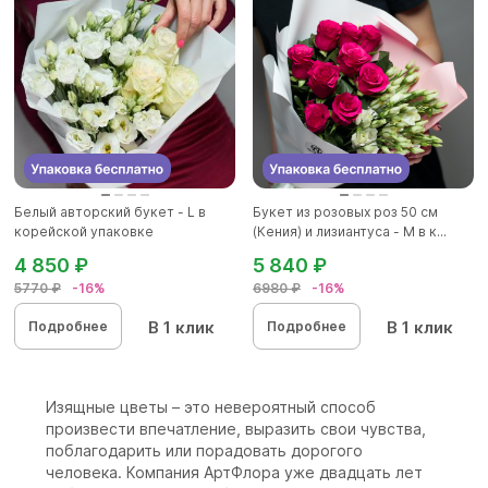
Белый авторский букет - L в
Букет из розовых роз 50 см
корейской упаковке
(Кения) и лизиантуса - М в к...
4 850 ₽
5 840 ₽
5770 ₽
-16%
6980 ₽
-16%
В 1 клик
В 1 клик
Подробнее
Подробнее
Изящные цветы – это невероятный способ
произвести впечатление, выразить свои чувства,
поблагодарить или порадовать дорогого
человека. Компания АртФлора уже двадцать лет