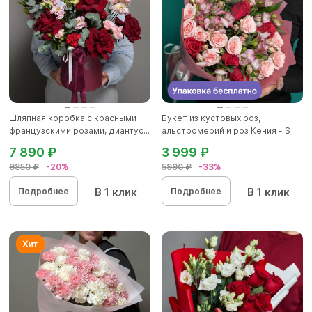
Шляпная коробка с красными
Букет из кустовых роз,
французскими розами, диантус...
альстромерий и роз Кения - S
7 890 ₽
3 999 ₽
9850 ₽
-20%
5990 ₽
-33%
В 1 клик
В 1 клик
Подробнее
Подробнее