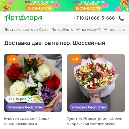
Перейти
к
основному
+7 (812) 666-5-666
содержанию
Вы
Доставка цветов в Санкт-Петербурге
на улицу 💘
пер. Шосс
здесь
Доставка цветов на пер. Шоссейный
как 15 роз
Букет из красных и белых
Букет из 25 альстромерий микс
эквадорских роз и
в корейской светлой упако...
альстромерии...