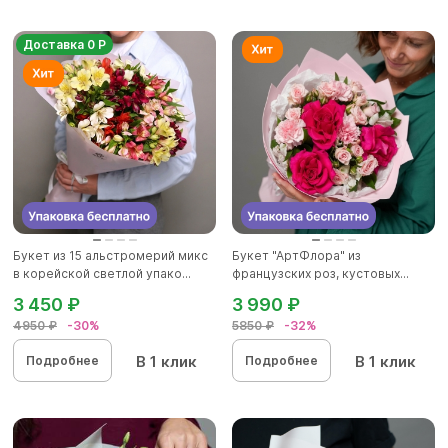
Доставка 0 Р
Букет из 15 альстромерий микс
Букет "АртФлора" из
в корейской светлой упако...
французских роз, кустовых...
3 450 ₽
3 990 ₽
4950 ₽
-30%
5850 ₽
-32%
В 1 клик
В 1 клик
Подробнее
Подробнее