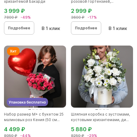
хризантемой Бакарди
розовой гортензией,...
3 999 ₽
2 999 ₽
7800 ₽
-49%
3600 ₽
-17%
В 1 клик
В 1 клик
Подробнее
Подробнее
Набор размер М+ с букетом 25
Шляпная коробка с эустомами,
малиновых роз Кения (50 см...
кустовыми хризантемами, ди...
4 499 ₽
5 880 ₽
8050 ₽
-44%
8250 ₽
-29%