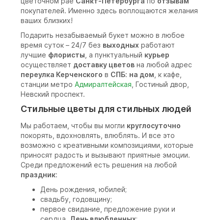
цветочном рае
Санкт-Петербурга
по
отзывам
покупателей. Именно здесь воплощаются желания
ваших близких!
Подарить незабываемый букет можно в любое
время суток – 24/7 без
выходных
работают
лучшие
флористы
, а пунктуальный
курьер
осуществляет
доставку цветов
на любой адрес
переулка Керченского
в
СПБ
:
на дом
, к кафе,
станции метро
Адмиралтейская
, Гостиный двор,
Невский проспект.
Стильные цветы для стильных людей
Мы работаем, чтобы вы могли
круглосуточно
покорять, вдохновлять, влюблять. И все это
возможно с креативными композициями, которые
приносят радость и вызывают приятные эмоции.
Среди предложений есть решения на любой
праздник
:
День рождения, юбилей;
свадьбу, годовщину;
первое свидание, предложение руки и
сердца,
День влюбленных
;