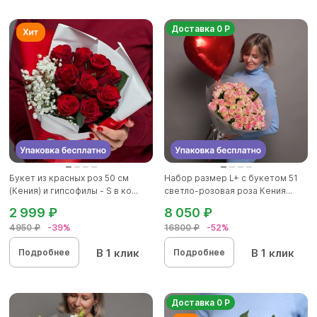
Доставка 0 Р
Букет из красных роз 50 см
Набор размер L+ с букетом 51
(Кения) и гипсофилы - S в ко...
светло-розовая роза Кения...
2 999 ₽
8 050 ₽
4950 ₽
-39%
16800 ₽
-52%
В 1 клик
В 1 клик
Подробнее
Подробнее
Доставка 0 Р