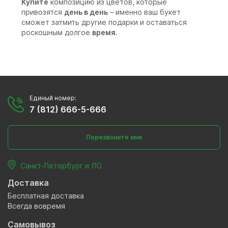
Купите
композицию из цветов, которые
привозятся
день в день
– именно ваш букет
сможет затмить другие подарки и оставаться
роскошным долгое
время
.
Единый номер:
7 (812) 666-5-666
Перезвоните мне
Санкт-Петербург и ЛО
Доставка
Бесплатная доставка
Всегда вовремя
Самовывоз