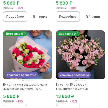
5 860 ₽
5 890 ₽
7850 ₽
-25%
7230 ₽
-19%
В 1 клик
В 1 клик
Подробнее
Подробнее
Доставка 0 Р
Доставка 0 Р
Букет из кустовых роз микс и
Букет из 25 розовых
лизиантуса (эустом) - S в...
лизиантусов (эустом)
5 890 ₽
13 850 ₽
7230 ₽
-19%
15652 ₽
-12%