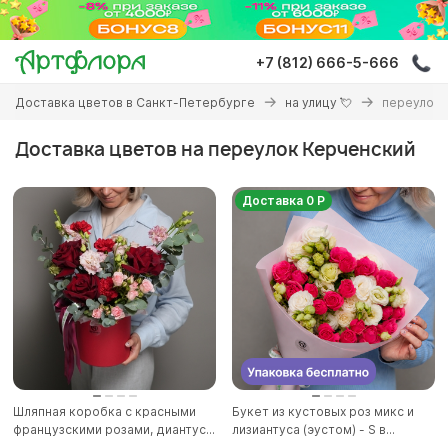
Перейти
к
основному
+7 (812) 666-5-666
содержанию
Вы
Доставка цветов в Санкт-Петербурге
на улицу 💘
переулок 
здесь
Доставка цветов на переулок Керченский
Доставка 0 Р
Шляпная коробка с красными
Букет из кустовых роз микс и
французскими розами, диантус...
лизиантуса (эустом) - S в...