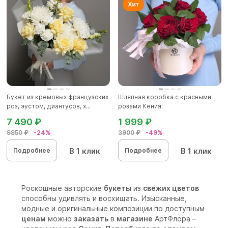
Букет из кремовых французских
Шляпная коробка с красными
роз, эустом, диантусов, х...
розами Кения
7 490 ₽
1 999 ₽
9850 ₽
-24%
3900 ₽
-49%
В 1 клик
В 1 клик
Подробнее
Подробнее
Роскошные авторские
букеты
из
свежих цветов
способны удивлять и восхищать. Изысканные,
модные и оригинальные композиции по доступным
ценам
можно
заказать
в
магазине
АртФлора –