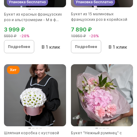
Букет из 15 малиновых
Букет из красных французских
французских роз в корейской
роз и альстромерии - М в ф...
матов...
3 999 ₽
7 890 ₽
5550 ₽
-28%
10950 ₽
-28%
В 1 клик
В 1 клик
Подробнее
Подробнее
Шляпная коробка с кустовой
Букет "Нежный румянец" с