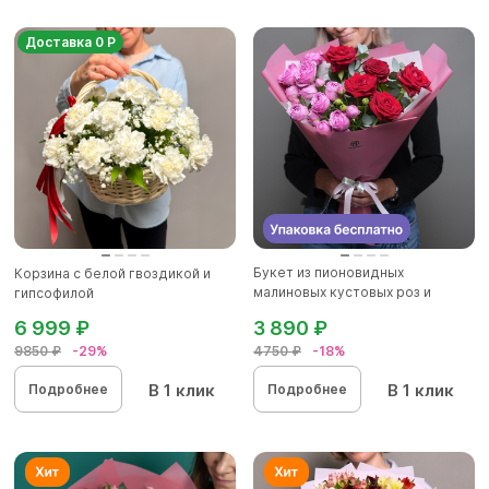
Доставка 0 Р
Букет из пионовидных
Корзина с белой гвоздикой и
малиновых кустовых роз и
гипсофилой
красных р...
6 999 ₽
3 890 ₽
9850 ₽
-29%
4750 ₽
-18%
В 1 клик
В 1 клик
Подробнее
Подробнее