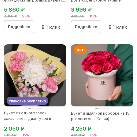
французскими розами, диантус...
роз в корейской упаковке
5 860 ₽
3 999 ₽
7850 ₽
-25%
4950 ₽
-19%
В 1 клик
В 1 клик
Подробнее
Подробнее
Букет из одноголовой
Букет в шляпной коробке из 15
хризантемы. диантусов и
розовых роз (Кения)
альстромер...
2 050 ₽
4 250 ₽
3150 ₽
-35%
4990 ₽
-15%