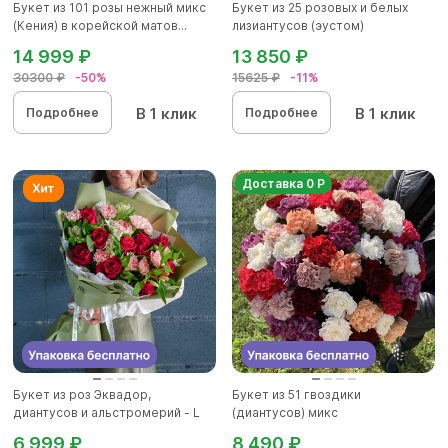
Букет из 101 розы нежный микс
Букет из 25 розовых и белых
(Кения) в корейской матов...
лизиантусов (эустом)
14 999 ₽
13 850 ₽
30300 ₽
-50%
15625 ₽
-11%
В 1 клик
В 1 клик
Подробнее
Подробнее
Доставка 0 Р
Букет из роз Эквадор,
Букет из 51 гвоздики
диантусов и альстромерий - L
(диантусов) микс
6 999 ₽
8 490 ₽