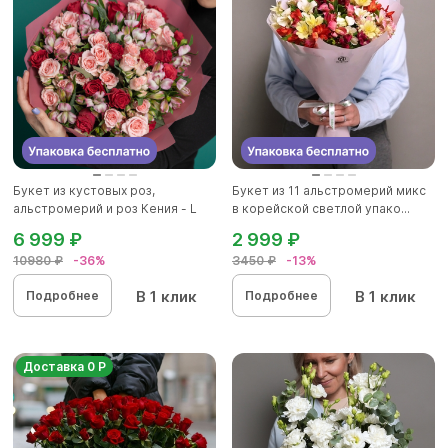
Букет из кустовых роз,
Букет из 11 альстромерий микс
альстромерий и роз Кения - L
в корейской светлой упако...
6 999 ₽
2 999 ₽
10980 ₽
-36%
3450 ₽
-13%
В 1 клик
В 1 клик
Подробнее
Подробнее
Доставка 0 Р