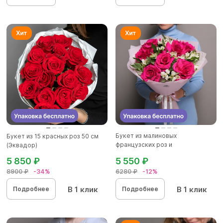
Букет из малиновых
Букет из 15 красных роз 50 см
французских роз и
(Эквадор)
альстромерии - L в...
5 850 ₽
5 550 ₽
8900 ₽
-34%
6280 ₽
-12%
В 1 клик
В 1 клик
Подробнее
Подробнее