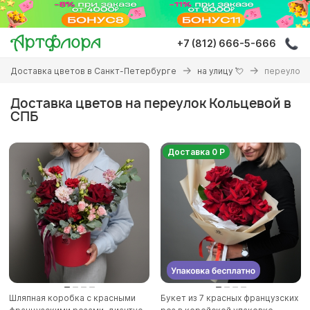
Перейти
к
основному
+7 (812) 666-5-666
содержанию
Вы
Доставка цветов в Санкт-Петербурге
на улицу 💘
переулок 
здесь
Доставка цветов на переулок Кольцевой в
СПБ
Доставка 0 Р
Шляпная коробка с красными
Букет из 7 красных французских