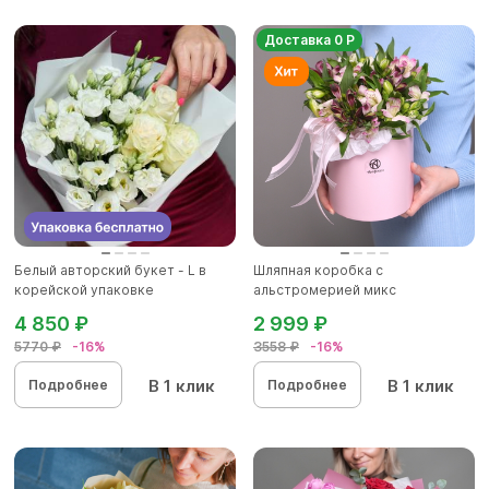
Доставка 0 Р
Белый авторский букет - L в
Шляпная коробка с
корейской упаковке
альстромерией микс
4 850 ₽
2 999 ₽
5770 ₽
-16%
3558 ₽
-16%
В 1 клик
В 1 клик
Подробнее
Подробнее