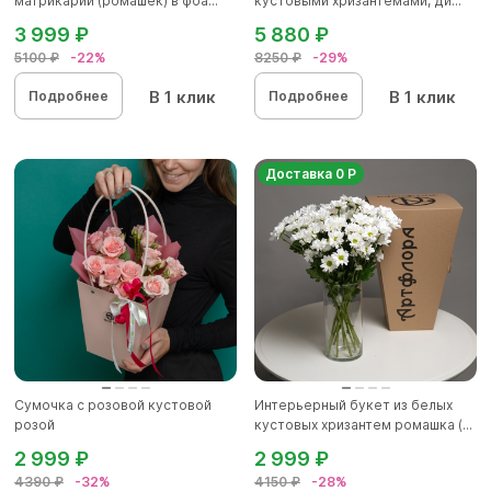
матрикарий (ромашек) в фоа...
кустовыми хризантемами, ди...
3 999 ₽
5 880 ₽
5100 ₽
-22%
8250 ₽
-29%
В 1 клик
В 1 клик
Подробнее
Подробнее
Доставка 0 Р
Сумочка с розовой кустовой
Интерьерный букет из белых
розой
кустовых хризантем ромашка (...
2 999 ₽
2 999 ₽
4390 ₽
-32%
4150 ₽
-28%