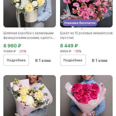
Шляпная коробка с кремовыми
Букет из 15 розовых лизиантусов
французскими розами, одного...
(эустом)
8 960 ₽
8 449 ₽
11380 ₽
-21%
9950 ₽
-15%
В 1 клик
В 1 клик
Подробнее
Подробнее