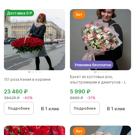
Доставка 0 Р
Букет из кустовых роз,
151 роза Кения в корзине
альстромерии и диантусов - L
23 460 ₽
5 990 ₽
39425 ₽
-40%
8690 ₽
-31%
В 1 клик
В 1 клик
Подробнее
Подробнее