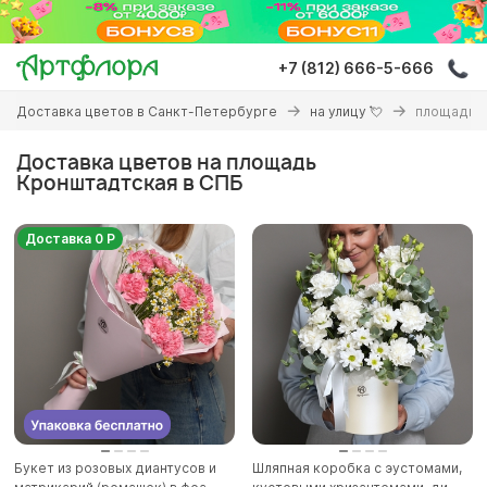
Перейти
к
основному
+7 (812) 666-5-666
содержанию
Вы
Доставка цветов в Санкт-Петербурге
на улицу 💘
площадь 
здесь
Доставка цветов на площадь
Кронштадтская в СПБ
Доставка 0 Р
Букет из розовых диантусов и
Шляпная коробка с эустомами,