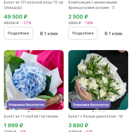
Букет из 101 красной розы 70 см
Композиция с малиновыми
(Эквадор)
французскими розами - S
49 500 ₽
2 500 ₽
68256 ₽
-27%
3050 ₽
-18%
В 1 клик
В 1 клик
Подробнее
Подробнее
Букет из 1 голубой гортензии
Букет с белым диантусом - M
1 999 ₽
3 890 ₽
2100 ₽
-5%
4380 ₽
-11%