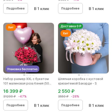
В 1 клик
В 1 клик
Подробнее
Подробнее
Доставка 0 Р
Набор размер ХХL с букетом
Шляпная коробка с кустовой
101 малиновая роза Кения (50...
хризантемой Бакарди - S
16 399 ₽
2 550 ₽
31200 ₽
-47%
3550 ₽
-28%
В 1 клик
В 1 клик
Подробнее
Подробнее