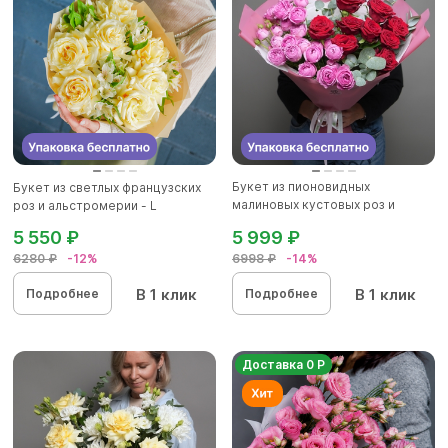
Букет из пионовидных
Букет из светлых французских
малиновых кустовых роз и
роз и альстромерии - L
красных р...
5 550 ₽
5 999 ₽
6280 ₽
-12%
6998 ₽
-14%
В 1 клик
В 1 клик
Подробнее
Подробнее
Доставка 0 Р