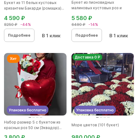
Букет из пионовидных
Букет из 11 белых кустовых
малиновых кустовых роз и
хризантем Бакарди (ромашка)...
альстроме...
4 590 ₽
5 580 ₽
8250 ₽
-44%
6490 ₽
-14%
В 1 клик
В 1 клик
Подробнее
Подробнее
Доставка 0 Р
Набор размер S с букетом из
Море цветов (101 букет)
красных роз 50 см (Эквадор)...
3 800 ₽
980 000 ₽