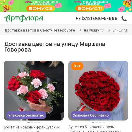
Перейти
к
основному
+7 (812) 666-5-666
содержанию
Вы
Доставка цветов в Санкт-Петербурге
на улицу 💘
улицу Мар
здесь
Доставка цветов на улицу Маршала
Говорова
Букет из 51 красной розы
Букет из красных французских