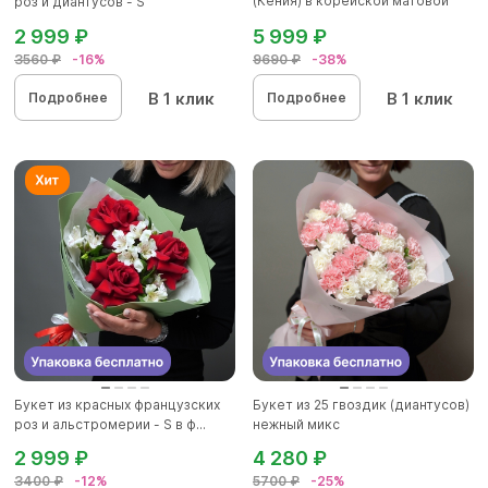
(Кения) в корейской матовой
роз и диантусов - S
уп...
2 999 ₽
5 999 ₽
3560 ₽
-16%
9690 ₽
-38%
В 1 клик
В 1 клик
Подробнее
Подробнее
Букет из красных французских
Букет из 25 гвоздик (диантусов)
роз и альстромерии - S в ф...
нежный микс
2 999 ₽
4 280 ₽
3400 ₽
-12%
5700 ₽
-25%