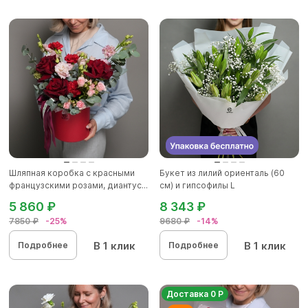
Шляпная коробка с красными
Букет из лилий ориенталь (60
французскими розами, диантус...
см) и гипсофилы L
5 860 ₽
8 343 ₽
7850 ₽
-25%
9680 ₽
-14%
В 1 клик
В 1 клик
Подробнее
Подробнее
Доставка 0 Р