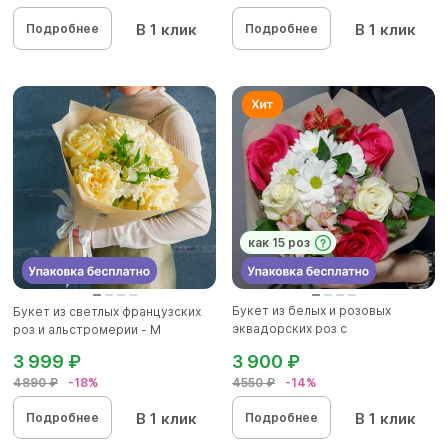
В 1 клик
В 1 клик
Подробнее
Подробнее
как 15 роз
Букет из белых и розовых
Букет из светлых французских
эквадорских роз с
роз и альстромерии - М
альстромерие...
3 999 ₽
3 900 ₽
4890 ₽
-18%
4550 ₽
-14%
В 1 клик
В 1 клик
Подробнее
Подробнее