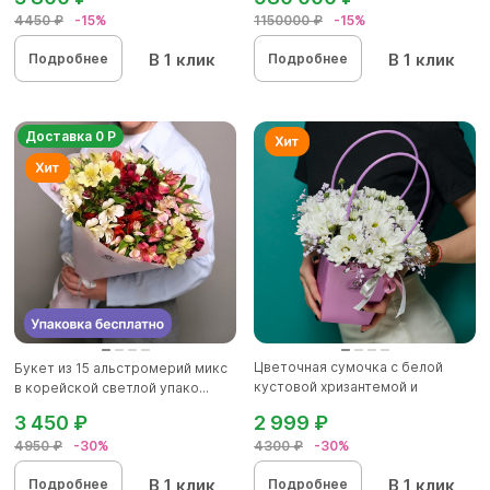
4450 ₽
-15%
1150000 ₽
-15%
В 1 клик
В 1 клик
Подробнее
Подробнее
Доставка 0 Р
Цветочная сумочка с белой
Букет из 15 альстромерий микс
кустовой хризантемой и
в корейской светлой упако...
гипсоф...
3 450 ₽
2 999 ₽
4950 ₽
-30%
4300 ₽
-30%
В 1 клик
В 1 клик
Подробнее
Подробнее