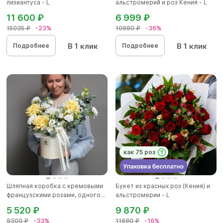
лизиантуса - L
альстромерий и роз Кения - L
11 600 ₽
6 999 ₽
15035 ₽
-23%
10980 ₽
-36%
В 1 клик
В 1 клик
Подробнее
Подробнее
как 75 роз
Шляпная коробка с кремовыми
Букет из красных роз (Кения) и
французскими розами, одного...
альстромерии - L
5 520 ₽
9 870 ₽
8300 ₽
-33%
11690 ₽
-16%