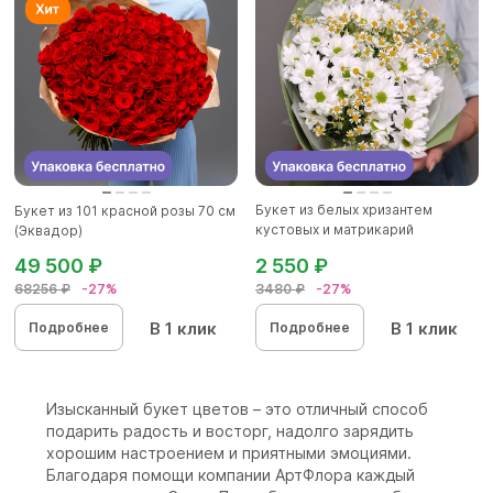
Букет из белых хризантем
Букет из 101 красной розы 70 см
кустовых и матрикарий
(Эквадор)
(ромашек...
49 500 ₽
2 550 ₽
68256 ₽
-27%
3480 ₽
-27%
В 1 клик
В 1 клик
Подробнее
Подробнее
Изысканный букет цветов – это отличный способ
подарить радость и восторг, надолго зарядить
хорошим настроением и приятными эмоциями.
Благодаря помощи компании АртФлора каждый