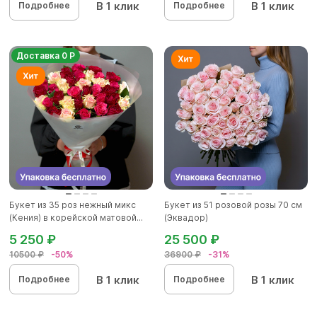
В 1 клик
В 1 клик
Подробнее
Подробнее
Доставка 0 Р
Букет из 35 роз нежный микс
Букет из 51 розовой розы 70 см
(Кения) в корейской матовой...
(Эквадор)
5 250 ₽
25 500 ₽
10500 ₽
-50%
36900 ₽
-31%
В 1 клик
В 1 клик
Подробнее
Подробнее