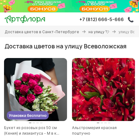
Перейти
к
основному
+7 (812) 666-5-666
содержанию
Вы
Доставка цветов в Санкт-Петербурге
на улицу 💘
улицу Все
здесь
Доставка цветов на улицу Всеволожская
Букет из розовых роз 50 см
Альстромерия красная
(Кения) и лизиантуса - М в к...
поштучно