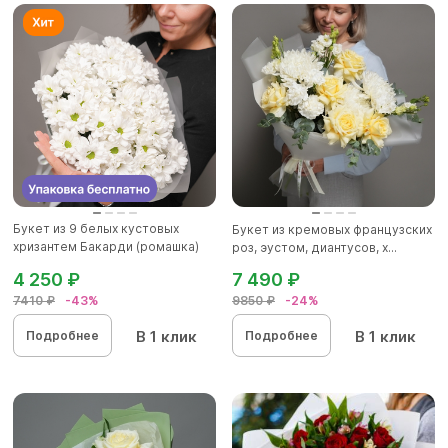
Букет из 9 белых кустовых
Букет из кремовых французских
хризантем Бакарди (ромашка)
роз, эустом, диантусов, х...
в...
4 250 ₽
7 490 ₽
7410 ₽
-43%
9850 ₽
-24%
В 1 клик
В 1 клик
Подробнее
Подробнее