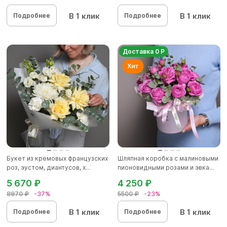
В 1 клик
В 1 клик
Подробнее
Подробнее
Доставка 0 Р
Букет из кремовых французских
Шляпная коробка с малиновыми
роз, эустом, диантусов, х...
пионовидными розами и эвка...
5 670 ₽
4 250 ₽
8970 ₽
-37%
5500 ₽
-23%
В 1 клик
В 1 клик
Подробнее
Подробнее