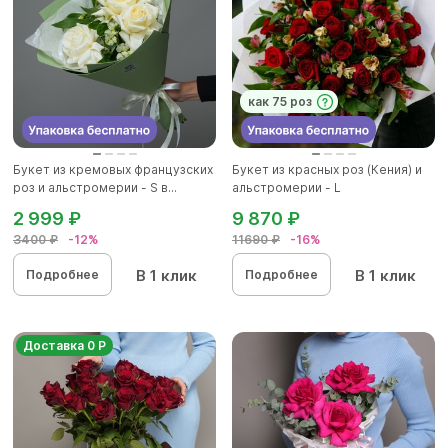
как 75 роз
Букет из кремовых французских
Букет из красных роз (Кения) и
роз и альстромерии - S в...
альстромерии - L
2 999 ₽
9 870 ₽
3400 ₽
-12%
11690 ₽
-16%
В 1 клик
В 1 клик
Подробнее
Подробнее
Доставка 0 Р