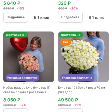
5 840 ₽
320 ₽
6980 ₽
-16%
400 ₽
-20%
В 1 клик
В 1 клик
Подробнее
Подробнее
Доставка 0 Р
Доставка 0 Р
Набор размер L+ с букетом 51
Букет из 101 белой розы 70 см
светло-розовая роза Кения...
(Эквадор)
8 050 ₽
49 500 ₽
16800 ₽
-52%
68256 ₽
-27%