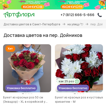
Перейти
к
основному
+7 (812) 666-5-666
содержанию
Вы
Доставка цветов в Санкт-Петербурге
на улицу 💘
пер. Дойн
здесь
Доставка цветов на пер. Дойников
как 25 роз
Букет из красных роз 50 см
Букет из красных роз и кустовых
(Эквадор) - XL в корейской у...
хризантем - М