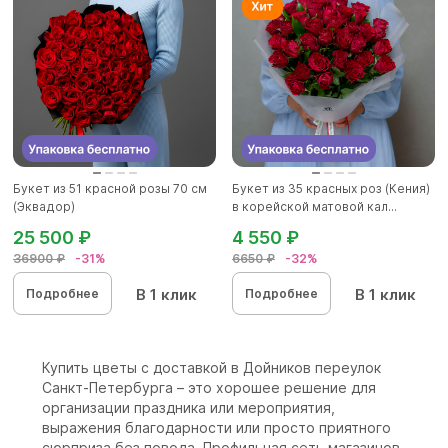
Букет из 51 красной розы 70 см
Букет из 35 красных роз (Кения)
(Эквадор)
в корейской матовой кал...
25 500 ₽
4 550 ₽
36900 ₽
-31%
6650 ₽
-32%
В 1 клик
В 1 клик
Подробнее
Подробнее
Купить цветы с доставкой в Дойников переулок
Санкт-Петербурга – это хорошее решение для
организации праздника или мероприятия,
выражения благодарности или просто приятного
сюрприза без повода. Профильная сеть магазинов