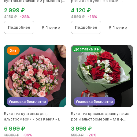
кустовых хризантем ромашка (...
роз и диантусов с эвкалип...
2 999 ₽
4 120 ₽
4150 ₽
-28%
4890 ₽
-16%
В 1 клик
В 1 клик
Подробнее
Подробнее
Доставка 0 Р
Букет из кустовых роз,
Букет из красных французских
альстромерий и роз Кения - L
роз и альстромерии - М в ф...
6 999 ₽
3 999 ₽
10980 ₽
-36%
5550 ₽
-28%