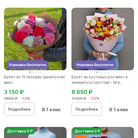
Букет из 15 гвоздик (диантусов)
Букет из кустовых роз микс и
микс
лизиантуса (эустом) - М в...
3 150 ₽
8 850 ₽
3600 ₽
-13%
11300 ₽
-22%
В 1 клик
В 1 клик
Подробнее
Подробнее
Доставка 0 Р
Доставка 0 Р