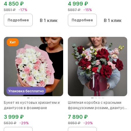
4 850 ₽
4 999 ₽
5851 ₽
-17%
5887 ₽
-15%
В 1 клик
В 1 клик
Подробнее
Подробнее
Букет из кустовых хризантем и
Шляпная коробка с красными
диантусов в фоамиране
французскими розами, диантус...
3 999 ₽
7 890 ₽
5630 ₽
-29%
9850 ₽
-20%