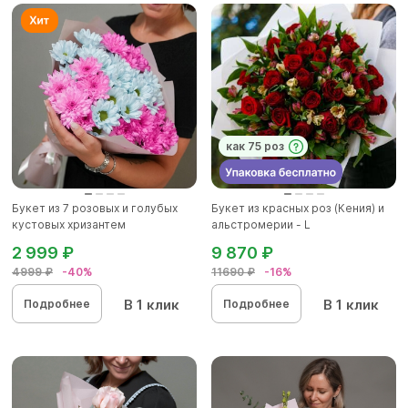
как 75 роз
Букет из 7 розовых и голубых
Букет из красных роз (Кения) и
кустовых хризантем
альстромерии - L
2 999 ₽
9 870 ₽
4999 ₽
-40%
11690 ₽
-16%
В 1 клик
В 1 клик
Подробнее
Подробнее