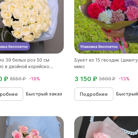
из 39 белых роз 50 см
Букет из 15 гвоздик (дианту
я) в двойной корейско...
микс
0 ₽
3 150 ₽
8550 ₽
-19%
3600 ₽
-13%
Быстрый заказ
Быстрый
робнее
Подробнее