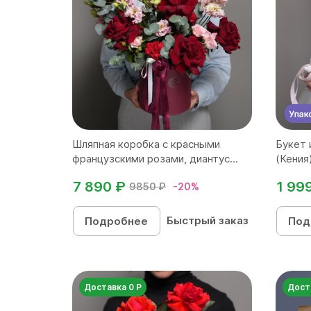
Шляпная коробка с красными
Букет 
французскими розами, диантус...
(Кения)
7 890 ₽
1 99
9850 ₽
-20%
Быстрый заказ
Подробнее
Под
Доставка 0 Р
Дост