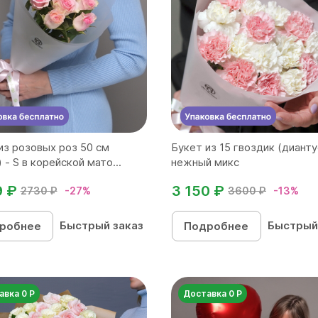
из розовых роз 50 см
Букет из 15 гвоздик (дианту
 - S в корейской мато...
нежный микс
9 ₽
3 150 ₽
2730 ₽
-27%
3600 ₽
-13%
Быстрый заказ
Быстрый
робнее
Подробнее
авка 0 Р
Доставка 0 Р