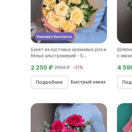
Букет из кустовых кремовых роз и
Шляпна
белых альстромерий - S...
с эвка
2 250 ₽
4 59
2850 ₽
-21%
Быстрый заказ
Подробнее
Под