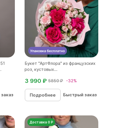
 51
Букет "АртФлора" из французских
.
роз, кустовых...
3 990 ₽
5850 ₽
-32%
 заказ
Быстрый заказ
Подробнее
Доставка 0 Р