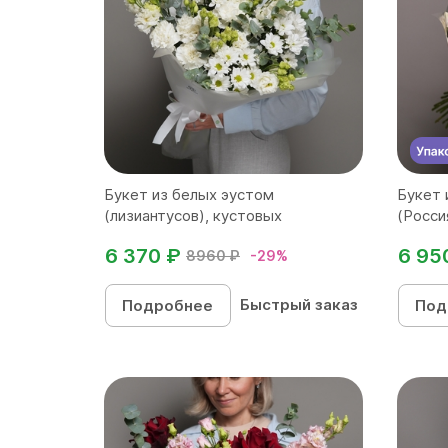
Букет из белых эустом
Букет 
(лизиантусов), кустовых
(Росси
хризантем...
6 370 ₽
6 95
8960 ₽
-29%
Быстрый заказ
Подробнее
Под