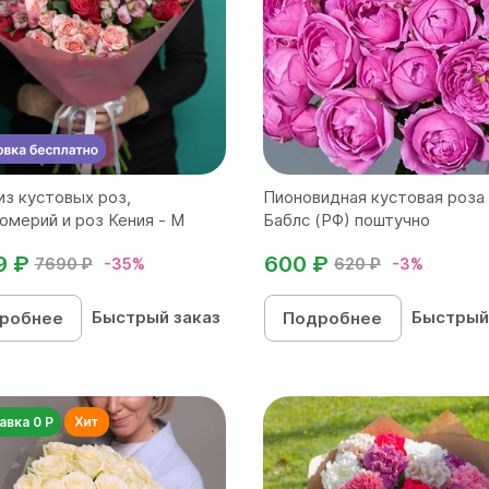
из кустовых роз,
Пионовидная кустовая роза
омерий и роз Кения - M
Баблс (РФ) поштучно
9 ₽
600 ₽
7690 ₽
-35%
620 ₽
-3%
Быстрый заказ
Быстрый
робнее
Подробнее
авка 0 Р