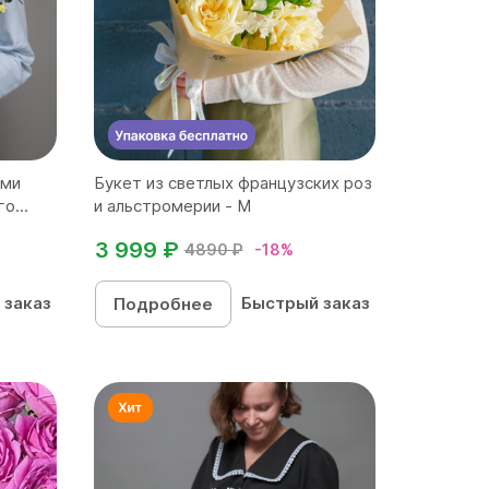
ыми
Букет из светлых французских роз
о...
и альстромерии - М
3 999 ₽
4890 ₽
-18%
 заказ
Быстрый заказ
Подробнее