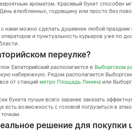
евероятным ароматом. Красивый букет способен мг
 День влюбленных, годовщину или просто без пов
: с нами можно сделать душевнее любой праздник 
операторов и пунктуальность курьеров уже по до
бласти.
паторийском переулке?
лок Евпаторийский располагается в
Выборгском р
скую набережную. Рядом располагается Выборгск
все от станций
метро Площадь Ленина
или Выборгс
иски букета лучше всего заранее заказать эффектн
е есть возможность с головой погрузиться в атмо
 точкам.
деальное решение для покупки 