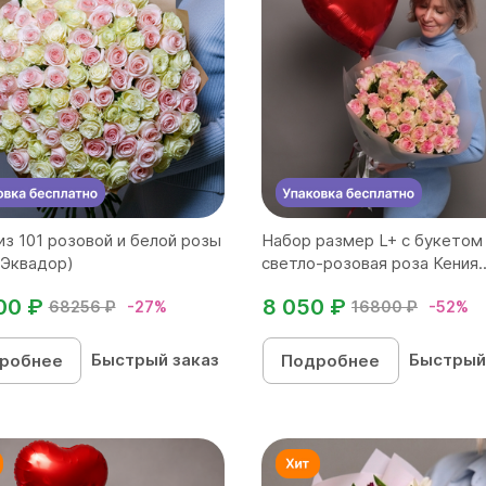
из 101 розовой и белой розы
Набор размер L+ с букетом
(Эквадор)
светло-розовая роза Кения..
00 ₽
8 050 ₽
68256 ₽
-27%
16800 ₽
-52%
Быстрый заказ
Быстрый
робнее
Подробнее