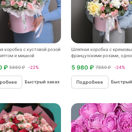
я коробка с кустовой розой
Шляпная коробка с кремов
липтом и мишкой
французскими розами, одног
0 ₽
5 980 ₽
5860 ₽
-22%
7880 ₽
-24%
Быстрый заказ
Быстрый
робнее
Подробнее