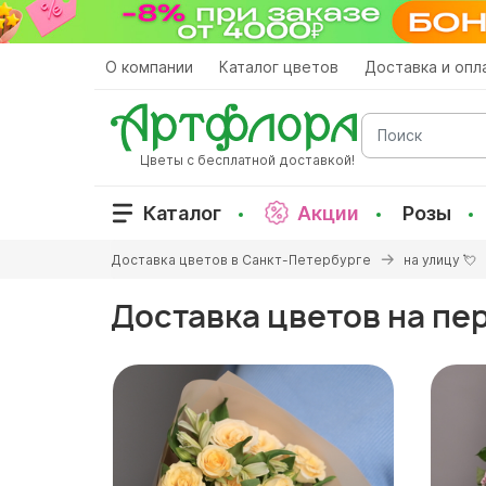
Перейти
к
основному
О компании
Каталог цветов
Доставка и опл
содержанию
Поиск
Цветы с бесплатной доставкой!
Каталог
Акции
Розы
Вы
Доставка цветов в Санкт-Петербурге
на улицу 💘
здесь
Доставка цветов на пе