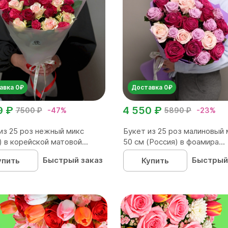
авка 0₽
Доставка 0₽
9 ₽
4 550 ₽
7500 ₽
-47%
5890 ₽
-23%
из 25 роз нежный микс
Букет из 25 роз малиновый 
) в корейской матовой...
50 см (Россия) в фоамира...
Быстрый заказ
Быстрый
упить
Купить