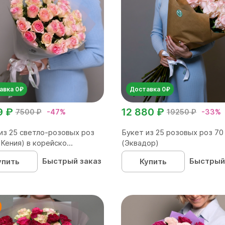
авка 0₽
Доставка 0₽
9 ₽
12 880 ₽
7500 ₽
-47%
19250 ₽
-33%
из 25 светло-розовых роз
Букет из 25 розовых роз 70
(Кения) в корейско...
(Эквадор)
Быстрый заказ
Быстрый
упить
Купить