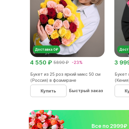
Доставка 0₽
Дост
4 550 ₽
3 99
5890 ₽
-23%
Букет из 25 роз яркий микс 50 см
Букет 
(Россия) в фоамиране
(Кения
Быстрый заказ
Купить
К
Все по 2999₽