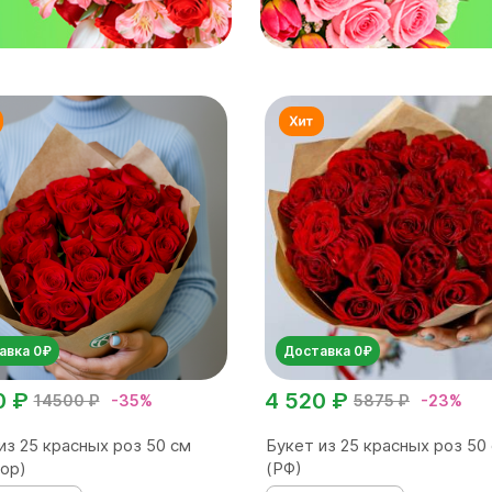
авка 0₽
Доставка 0₽
0 ₽
4 520 ₽
14500 ₽
-35%
5875 ₽
-23%
из 25 красных роз 50 см
Букет из 25 красных роз 50
ор)
(РФ)