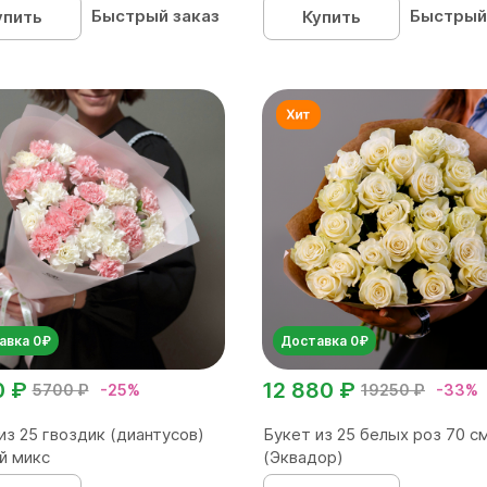
Быстрый заказ
Быстрый
упить
Купить
авка 0₽
Доставка 0₽
0 ₽
12 880 ₽
5700 ₽
-25%
19250 ₽
-33%
из 25 гвоздик (диантусов)
Букет из 25 белых роз 70 с
й микс
(Эквадор)