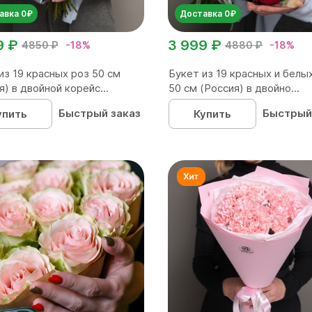
авка 0₽
Доставка 0₽
9 ₽
3 999 ₽
4850 ₽
-18%
4880 ₽
-18%
из 19 красных роз 50 см
Букет из 19 красных и белы
я) в двойной корейс...
50 см (Россия) в двойно...
Быстрый заказ
Быстрый
упить
Купить