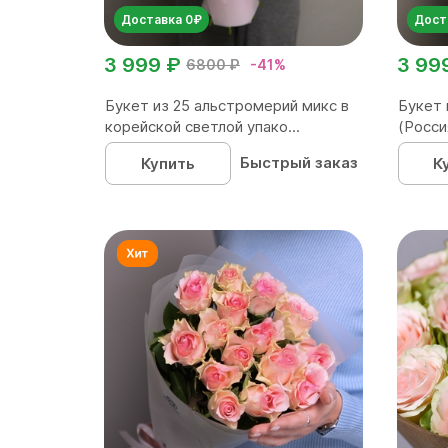
Доставка 0₽
Дост
3 999 ₽
3 99
6800 ₽
-41%
Букет из 25 альстромерий микс в
Букет 
корейской светлой упако...
(Росси
Быстрый заказ
Купить
К