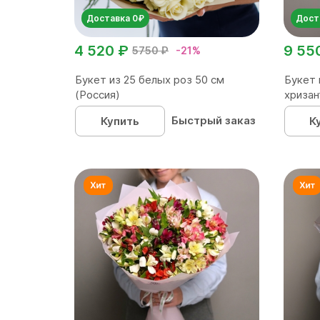
Доставка 0₽
Дост
4 520 ₽
9 55
5750 ₽
-21%
Букет из 25 белых роз 50 см
Букет 
(Россия)
хризан
Быстрый заказ
Купить
К