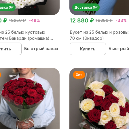
авка 0₽
Доставка 0₽
0 ₽
12 880 ₽
18250 ₽
-48%
19250 ₽
-33%
из 25 белых кустовых
Букет из 25 белых и розовы
тем Бакарди (ромашка)...
70 см (Эквадор)
Быстрый заказ
Быстрый
упить
Купить