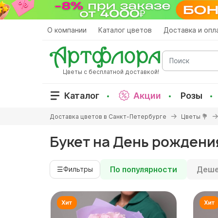
Перейти
к
основному
О компании
Каталог цветов
Доставка и опл
содержанию
Поиск
Цветы с бесплатной доставкой!
Каталог
Акции
Розы
Вы
Доставка цветов в Санкт-Петербурге
Цветы 💐
здесь
Букет на День рождения
По популярности
Деше
☰
Фильтры