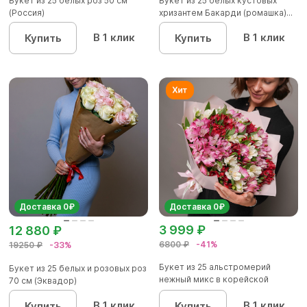
Букет из 25 белых роз 50 см
Букет из 25 белых кустовых
(Россия)
хризантем Бакарди (ромашка)...
В 1 клик
В 1 клик
Купить
Купить
Доставка 0₽
Доставка 0₽
3 999 ₽
12 880 ₽
6800 ₽
-41%
19250 ₽
-33%
Букет из 25 альстромерий
Букет из 25 белых и розовых роз
нежный микс в корейской
70 см (Эквадор)
упаков...
В 1 клик
В 1 клик
Купить
Купить