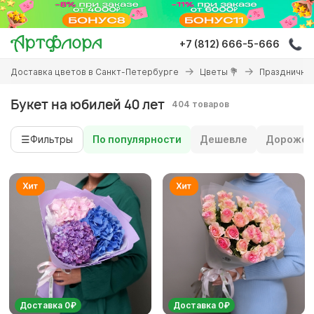
Перейти
к
основному
+7 (812) 666-5-666
содержанию
Вы
Доставка цветов в Санкт-Петербурге
Цветы 💐
Праздничны
здесь
Букет на юбилей 40 лет
404 товаров
☰
Фильтры
По популярности
Дешевле
Дороже
Доставка 0₽
Доставка 0₽