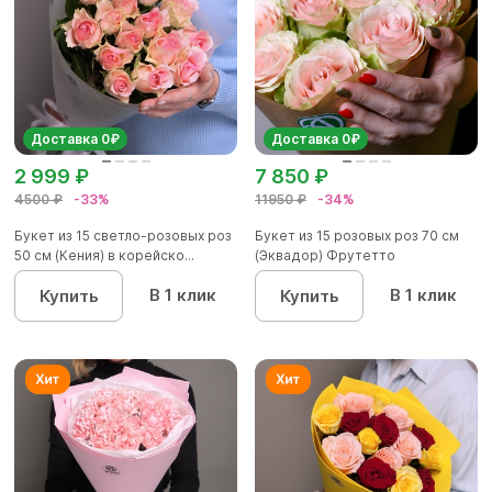
Доставка 0₽
Доставка 0₽
2 999 ₽
7 850 ₽
4500 ₽
-33%
11950 ₽
-34%
Букет из 15 светло-розовых роз
Букет из 15 розовых роз 70 см
50 см (Кения) в корейско...
(Эквадор) Фрутетто
В 1 клик
В 1 клик
Купить
Купить