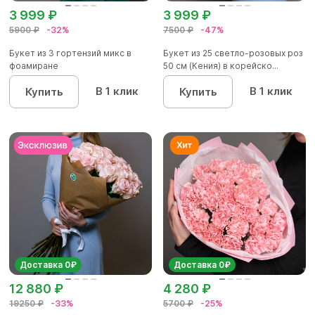
3 999 ₽
3 999 ₽
5900 ₽
-32%
7500 ₽
-47%
Букет из 3 гортензий микс в
Букет из 25 светло-розовых роз
фоамиране
50 см (Кения) в корейско...
В 1 клик
В 1 клик
Купить
Купить
Доставка 0₽
Доставка 0₽
12 880 ₽
4 280 ₽
19250 ₽
-33%
5700 ₽
-25%