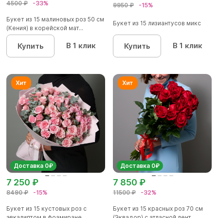
4500 ₽
-33%
9950 ₽
-15%
Букет из 15 малиновых роз 50 см
Букет из 15 лизиантусов микс
(Кения) в корейской мат...
В 1 клик
В 1 клик
Купить
Купить
Доставка 0₽
Доставка 0₽
7 250 ₽
7 850 ₽
8490 ₽
-15%
11500 ₽
-32%
Букет из 15 кустовых роз с
Букет из 15 красных роз 70 см
эвкалиптом в фоамиране
(Эквадор) с атласной лент...