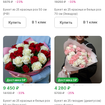
5875 ₽
-23%
19250 ₽
-33%
Букет из 25 красных роз 50 см
Букет из 25 красных и белых роз
(РФ)
70 см (Эквадор)
В 1 клик
В 1 клик
Купить
Купить
Доставка 0₽
Доставка 0₽
9 450 ₽
4 280 ₽
14100 ₽
-33%
5700 ₽
-25%
Букет из 25 красных и белых роз
Букет из 25 гвоздик (диантусов)
50 см (Эквадор)
нежный микс