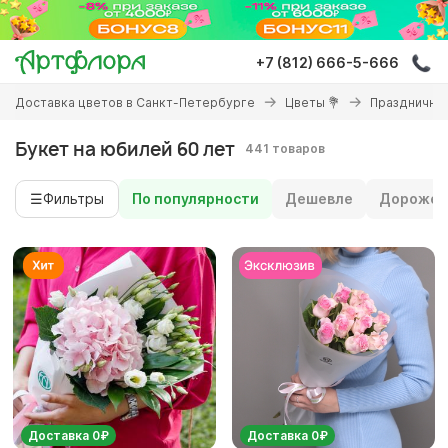
Перейти
к
основному
+7 (812) 666-5-666
содержанию
Вы
Доставка цветов в Санкт-Петербурге
Цветы 💐
Праздничны
здесь
Букет на юбилей 60 лет
441 товаров
☰
Фильтры
По популярности
Дешевле
Дороже
Доставка 0₽
Доставка 0₽