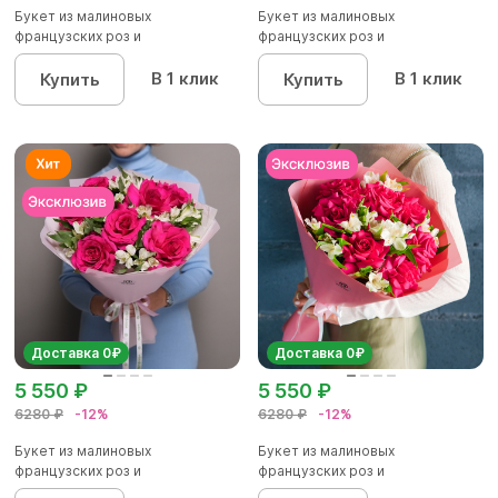
Букет из малиновых
Букет из малиновых
французских роз и
французских роз и
альстромерии - S в...
альстромерии - M в...
В 1 клик
В 1 клик
Купить
Купить
Доставка 0₽
Доставка 0₽
5 550 ₽
5 550 ₽
6280 ₽
-12%
6280 ₽
-12%
Букет из малиновых
Букет из малиновых
французских роз и
французских роз и
альстромерии - L в...
альстромерии - L