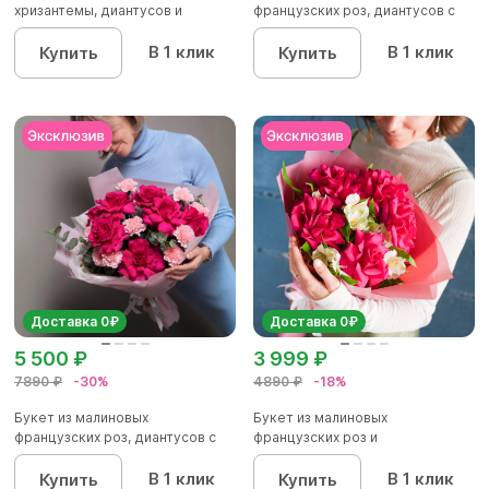
хризантемы, диантусов и
французских роз, диантусов с
альстромер...
эвкалип...
В 1 клик
В 1 клик
Купить
Купить
Доставка 0₽
Доставка 0₽
5 500 ₽
3 999 ₽
7890 ₽
-30%
4890 ₽
-18%
Букет из малиновых
Букет из малиновых
французских роз, диантусов с
французских роз и
эвкалип...
альстромерии - М
В 1 клик
В 1 клик
Купить
Купить