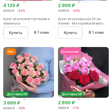
4 120 ₽
2 999 ₽
5400 ₽
-24%
4290 ₽
-30%
Букет из розовой гортензии и
Букет из розовых роз 50 см
лизиантуса
(Кения) - M в корейской мато...
В 1 клик
В 1 клик
Купить
Купить
Доставка 0₽
Доставка 0₽
2 890 ₽
3 999 ₽
3680 ₽
-21%
6460 ₽
-38%