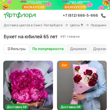
Перейти
к
основному
+7 (812) 666-5-666
содержанию
Вы
Доставка цветов в Санкт-Петербурге
Цветы 💐
Праздничны
здесь
Букет на юбилей 65 лет
481 товаров
☰
Фильтры
По популярности
Дешевле
Дороже
Доставка 0₽
Доставка 0₽