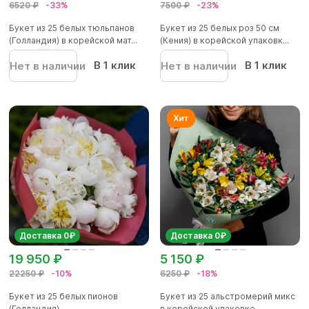
6520 ₽
-33%
7500 ₽
-23%
Букет из 25 белых тюльпанов
Букет из 25 белых роз 50 см
(Голландия) в корейской мат...
(Кения) в корейской упаковк...
В 1 клик
В 1 клик
Нет в наличии
Нет в наличии
Доставка 0₽
Доставка 0₽
19 950 ₽
5 150 ₽
22250 ₽
-10%
6250 ₽
-18%
Букет из 25 белых пионов
Букет из 25 альстромерий микс
(Голландия)
в корейской упаковке