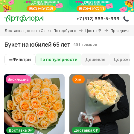
Перейти
к
основному
+7 (812) 666-5-666
содержанию
Вы
Доставка цветов в Санкт-Петербурге
Цветы 💐
Праздничны
здесь
Букет на юбилей 65 лет
481 товаров
☰
Фильтры
По популярности
Дешевле
Дороже
Доставка 0₽
Доставка 0₽