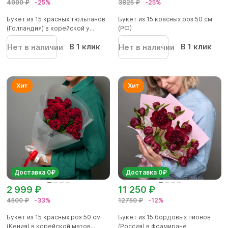
4000 ₽
-25%
3825 ₽
-25%
Букет из 15 красных тюльпанов
Букет из 15 красных роз 50 см
(Голландия) в корейской у...
(РФ)
В 1 клик
В 1 клик
Нет в наличии
Нет в наличии
Доставка 0₽
Доставка 0₽
2 999 ₽
11 250 ₽
4500 ₽
-33%
12750 ₽
-12%
Букет из 15 красных роз 50 см
Букет из 15 бордовых пионов
(Кения) в корейской матов...
(Россия) в фоамиране