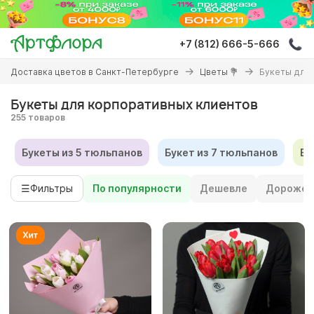
Перейти
к
основному
+7 (812) 666-5-666
содержанию
Вы
Доставка цветов в Санкт-Петербурге
Цветы 💐
Букеты для 
здесь
Букеты для корпоративных клиентов
255 товаров
Букеты из 5 тюльпанов
Букет из 7 тюльпанов
Бу
☰
Фильтры
По популярности
Дешевле
Дороже