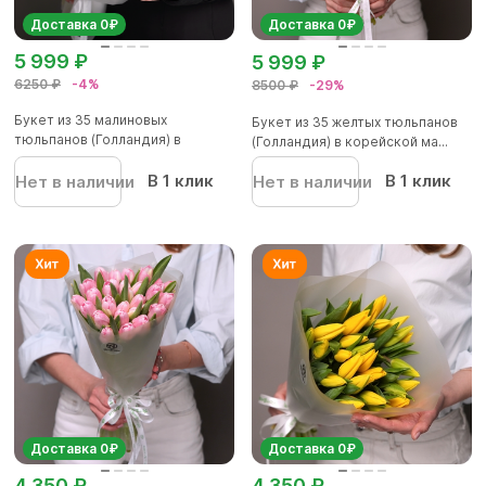
Доставка 0₽
Доставка 0₽
5 999 ₽
5 999 ₽
6250 ₽
-4%
8500 ₽
-29%
Букет из 35 малиновых
Букет из 35 желтых тюльпанов
тюльпанов (Голландия) в
(Голландия) в корейской ма...
корейской...
В 1 клик
В 1 клик
Нет в наличии
Нет в наличии
Доставка 0₽
Доставка 0₽
4 350 ₽
4 350 ₽