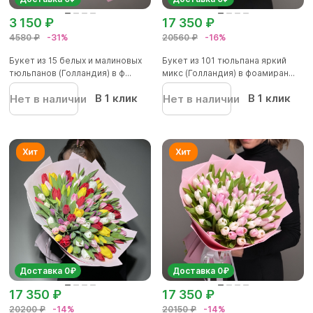
3 150 ₽
17 350 ₽
4580 ₽
-31%
20560 ₽
-16%
Букет из 15 белых и малиновых
Букет из 101 тюльпана яркий
тюльпанов (Голландия) в ф...
микс (Голландия) в фоамиран...
В 1 клик
В 1 клик
Нет в наличии
Нет в наличии
Доставка 0₽
Доставка 0₽
17 350 ₽
17 350 ₽
20200 ₽
-14%
20150 ₽
-14%