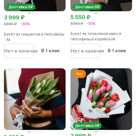
Доставка 0₽
Доставка 0₽
5 550 ₽
3 999 ₽
6160 ₽
-10%
5690 ₽
-30%
Букет из тюльпанов микс и
Букет из гиацинтов и гипсофилы
гипсофилы в корейской
- М
упаковк...
В 1 клик
В 1 клик
Нет в наличии
Нет в наличии
Доставка 0₽
2 999 ₽