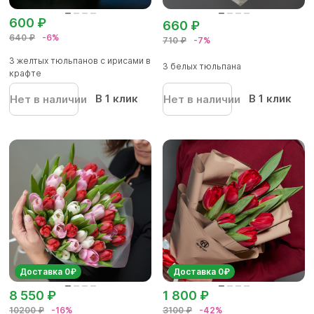
600 ₽
660 ₽
640 ₽
-6%
710 ₽
-7%
3 желтых тюльпанов с ирисами в
3 белых тюльпана
крафте
В 1 клик
В 1 клик
Нет в наличии
Нет в наличии
Доставка 0₽
Доставка 0₽
8 550 ₽
1 800 ₽
10200 ₽
-16%
3100 ₽
-42%