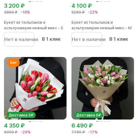
3 200 ₽
4 100 ₽
3890 ₽
-18%
5290 ₽
-22%
Букет из тюльпанов и
Букет из тюльпанов и
асльтромерии нежный микс - S
асльтромерии нежный микс - M
В 1 клик
В 1 клик
Нет в наличии
Нет в наличии
Доставка 0₽
Доставка 0₽
4 350 ₽
6 490 ₽
6000 ₽
-28%
7790 ₽
-17%