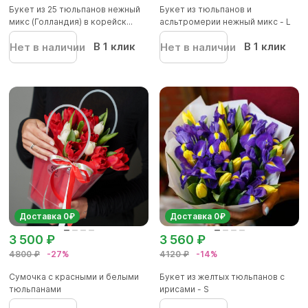
Букет из 25 тюльпанов нежный
Букет из тюльпанов и
микс (Голландия) в корейск...
асльтромерии нежный микс - L
В 1 клик
В 1 клик
Нет в наличии
Нет в наличии
Доставка 0₽
Доставка 0₽
3 500 ₽
3 560 ₽
4800 ₽
-27%
4120 ₽
-14%
Сумочка с красными и белыми
Букет из желтых тюльпанов с
тюльпанами
ирисами - S