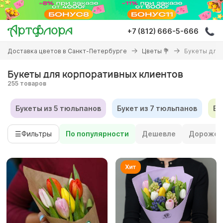
Перейти
к
основному
+7 (812) 666-5-666
содержанию
Вы
Доставка цветов в Санкт-Петербурге
Цветы 💐
Букеты для 
здесь
Букеты для корпоративных клиентов
255 товаров
Букеты из 5 тюльпанов
Букет из 7 тюльпанов
Бу
☰
Фильтры
По популярности
Дешевле
Дороже