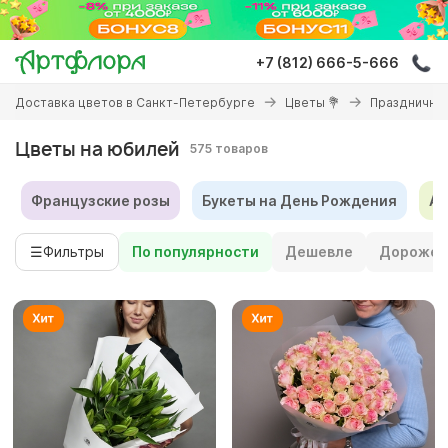
Перейти
к
основному
+7 (812) 666-5-666
содержанию
Вы
Доставка цветов в Санкт-Петербурге
Цветы 💐
Праздничны
здесь
Цветы на юбилей
575 товаров
Французские розы
Букеты на День Рождения
Ав
☰
Фильтры
По популярности
Дешевле
Дороже