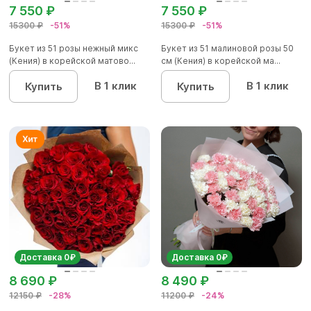
7 550 ₽
7 550 ₽
15300 ₽
-51%
15300 ₽
-51%
Букет из 51 розы нежный микс
Букет из 51 малиновой розы 50
(Кения) в корейской матово...
см (Кения) в корейской ма...
В 1 клик
В 1 клик
Купить
Купить
Доставка 0₽
Доставка 0₽
8 690 ₽
8 490 ₽
12150 ₽
-28%
11200 ₽
-24%