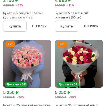
2 150 ₽
4 895 ₽
4450 ₽
-52%
5500 ₽
-11%
Букет из 5 голубых и белых
Букет из 5 белых лилий
кустовых хризантем
ориенталь (60 см)
В 1 клик
В 1 клик
Купить
Купить
Доставка 0₽
Доставка 0₽
5 250 ₽
5 250 ₽
10500 ₽
-50%
10500 ₽
-50%
Букет из 35 светло-розовых роз
Букет из 35 роз нежный микс