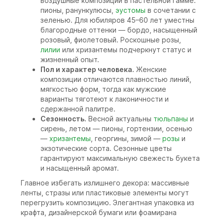
воздушные композиции в пастельной гамме:
пионы, ранункулюсы,
эустомы
в сочетании с
зеленью. Для юбиляров 45–60 лет уместны
благородные оттенки — бордо, насыщенный
розовый, фиолетовый. Роскошные розы,
лилии
или хризантемы подчеркнут статус и
жизненный опыт.
Пол и характер человека.
Женские
композиции отличаются плавностью линий,
мягкостью форм, тогда как мужские
варианты тяготеют к лаконичности и
сдержанной палитре.
Сезонность.
Весной актуальны
тюльпаны
и
сирень, летом — пионы, гортензии, осенью
—
хризантемы
, георгины, зимой —
розы
и
экзотические сорта. Сезонные цветы
гарантируют максимальную свежесть букета
и насыщенный аромат.
Главное избегать излишнего декора: массивные
ленты, стразы или пластиковые элементы могут
перегрузить композицию. Элегантная упаковка из
крафта, дизайнерской бумаги или фоамирана