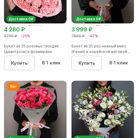
Доставка 0₽
Доставка 0₽
4 280 ₽
3 999 ₽
5700 ₽
-25%
7500 ₽
-47%
Букет из 25 розовых гвоздик
Букет из 25 роз нежный микс
(диантусов) в фоамиране
(Кения) в корейской матовой...
В 1 клик
В 1 клик
Купить
Купить