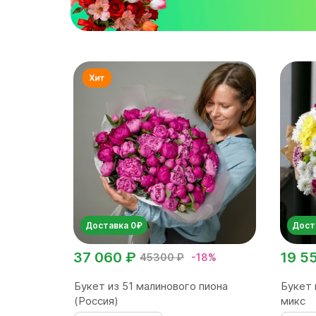
Доставка 0₽
Дост
37 060 ₽
19 5
45300 ₽
-18%
Букет из 51 малинового пиона
Букет 
(Россия)
микс