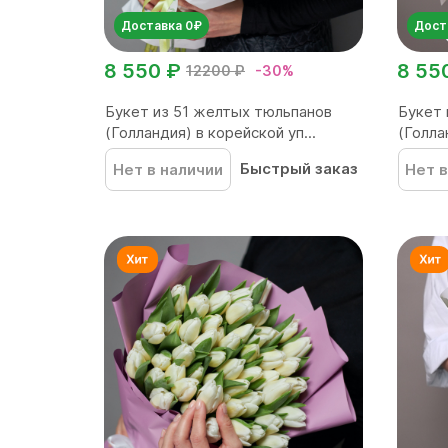
Доставка 0₽
Дост
8 550 ₽
8 55
12200 ₽
-30%
Букет из 51 желтых тюльпанов
Букет 
(Голландия) в корейской уп...
(Голла
Быстрый заказ
Нет в наличии
Нет в