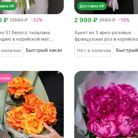
авка 0₽
Доставка 0₽
0 ₽
2 999 ₽
12580 ₽
-32%
3580 ₽
-16%
из 51 белого тюльпана
Букет из 5 ярко-розовых
ндия) в корейской мат...
французских роз в корейской
Быстрый заказ
Быстрый
 наличии
Нет в наличии