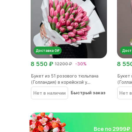
Доставка 0₽
Дост
8 550 ₽
8 55
12200 ₽
-30%
Букет из 51 розового тюльпана
Букет 
(Голландия) в корейской у...
(Голла
Быстрый заказ
Нет в наличии
Нет в
Все по 2999₽