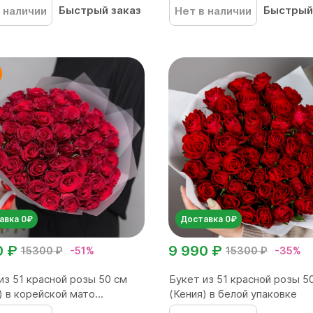
Быстрый заказ
Быстрый
 наличии
Нет в наличии
авка 0₽
Доставка 0₽
0 ₽
9 990 ₽
15300 ₽
-51%
15300 ₽
-35%
из 51 красной розы 50 см
Букет из 51 красной розы 5
) в корейской мато...
(Кения) в белой упаковке