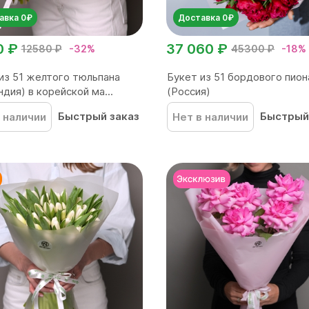
авка 0₽
Доставка 0₽
0 ₽
37 060 ₽
12580 ₽
-32%
45300 ₽
-18%
из 51 желтого тюльпана
Букет из 51 бордового пион
ндия) в корейской ма...
(Россия)
Быстрый заказ
Быстрый
 наличии
Нет в наличии