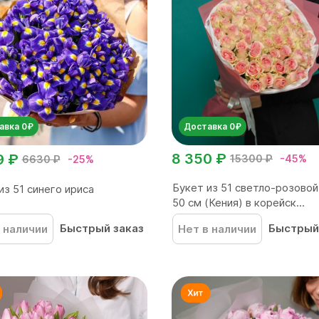
авка 0₽
Доставка 0₽
8 350 ₽
9 ₽
15300 ₽
-45%
6630 ₽
-25%
Букет из 51 светло-розово
из 51 синего ириса
50 см (Кения) в корейск...
Быстрый заказ
Быстрый
 наличии
Нет в наличии