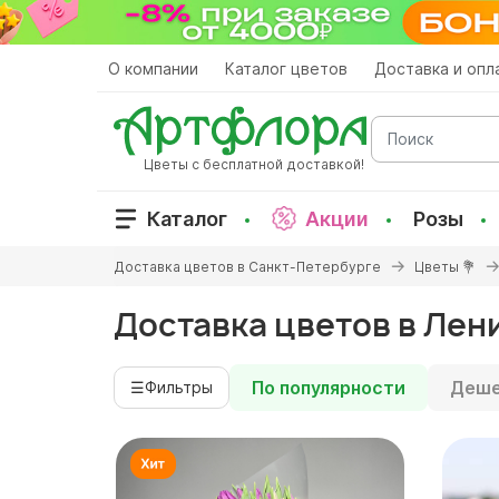
Перейти
к
основному
О компании
Каталог цветов
Доставка и опл
содержанию
Поиск
Цветы с бесплатной доставкой!
Каталог
Акции
Розы
Вы
Доставка цветов в Санкт-Петербурге
Цветы 💐
здесь
Доставка цветов в Лен
По популярности
Деше
☰
Фильтры