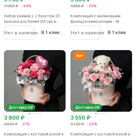
11050 ₽
-48%
4956 ₽
-29%
Набор размер L с букетом 35
Композиция с малиновыми
красных роз Кения (50 см) в...
французскими розами - M
В 1 клик
В 1 клик
Нет в наличии
Нет в наличии
Доставка 0₽
Доставка 0₽
3 800 ₽
3 550 ₽
4800 ₽
-21%
4700 ₽
-24%
Композиция с кустовой розой и
Композиция с кустовой розой и