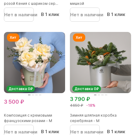
розой Кения с шариком сер...
мишкой
В 1 клик
В 1 клик
Нет в наличии
Нет в наличии
Доставка 0₽
Доставка 0₽
3 790 ₽
3 500 ₽
4650 ₽
-18%
Композиция с кремовыми
Зимняя шляпная коробка
французскими розами - M
серебряная - М
В 1 клик
В 1 клик
Нет в наличии
Нет в наличии