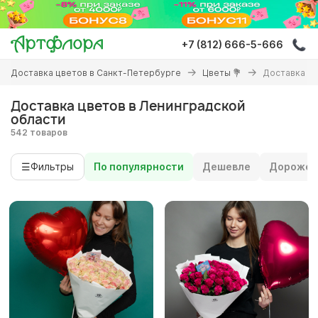
Перейти
к
основному
+7 (812) 666-5-666
содержанию
Вы
Доставка цветов в Санкт-Петербурге
Цветы 💐
Доставка цв
здесь
Доставка цветов в Ленинградской
области
542 товаров
☰
Фильтры
По популярности
Дешевле
Дороже