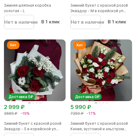
Зимняя шляпная коробка
Зимний букет с красной розой
золотая - L
Эквадор - М в корейской уп...
В 1 клик
В 1 клик
Нет в наличии
Нет в наличии
Доставка 0₽
Доставка 0₽
2 999 ₽
5 990 ₽
3680 ₽
-19%
7250 ₽
-17%
Зимний букет с красной розой
Зимний букет с красной розой
Эквадор - S в корейской уп...
Кения, эустомой и альстром...