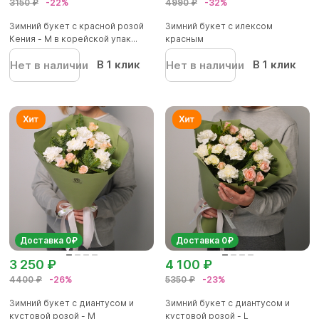
3150 ₽
-22%
4990 ₽
-32%
Зимний букет с красной розой
Зимний букет с илексом
Кения - M в корейской упак...
красным
В 1 клик
В 1 клик
Нет в наличии
Нет в наличии
Доставка 0₽
Доставка 0₽
3 250 ₽
4 100 ₽
4400 ₽
-26%
5350 ₽
-23%
Зимний букет с диантусом и
Зимний букет с диантусом и
кустовой розой - M
кустовой розой - L