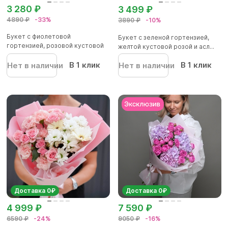
3 280 ₽
3 499 ₽
4890 ₽
-33%
3890 ₽
-10%
Букет с фиолетовой
Букет с зеленой гортензией,
гортензией, розовой кустовой
желтой кустовой розой и асл...
розой и...
В 1 клик
В 1 клик
Нет в наличии
Нет в наличии
Доставка 0₽
Доставка 0₽
4 999 ₽
7 590 ₽
6590 ₽
-24%
9050 ₽
-16%