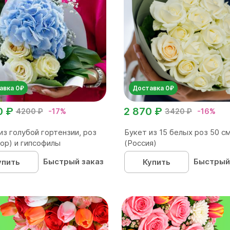
авка 0₽
Доставка 0₽
0 ₽
2 870 ₽
4200 ₽
-17%
3420 ₽
-16%
из голубой гортензии, роз
Букет из 15 белых роз 50 с
ор) и гипсофилы
(Россия)
Быстрый заказ
Быстрый
упить
Купить