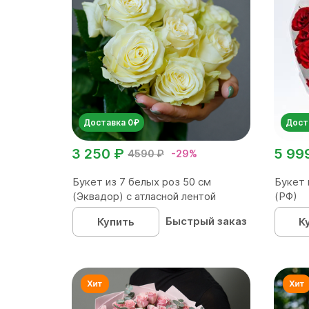
Доставка 0₽
Дост
3 250 ₽
5 99
4590 ₽
-29%
Букет из 7 белых роз 50 см
Букет 
(Эквадор) с атласной лентой
(РФ)
Быстрый заказ
Купить
К