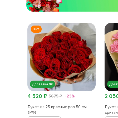
Доставка 0₽
Дост
4 520 ₽
2 05
5875 ₽
-23%
Букет из 25 красных роз 50 см
Букет 
(РФ)
хризан
альстр