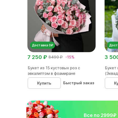
Доставка 0₽
Дост
7 250 ₽
3 50
8490 ₽
-15%
Букет из 15 кустовых роз с
Букет 
эвкалиптом в фоамиране
(Эквад
Быстрый заказ
Купить
К
Все по 2999₽