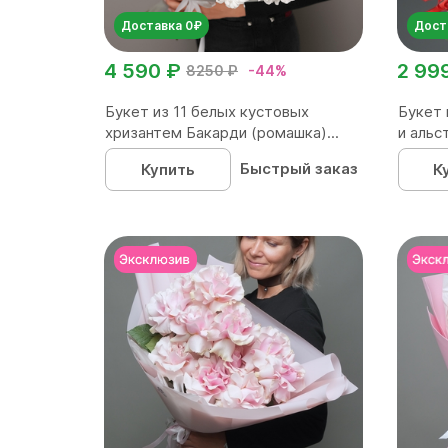
Доставка 0₽
Дост
4 590 ₽
2 99
8250 ₽
-44%
Букет из 11 белых кустовых
Букет 
хризантем Бакарди (ромашка)...
и альст
Быстрый заказ
Купить
К