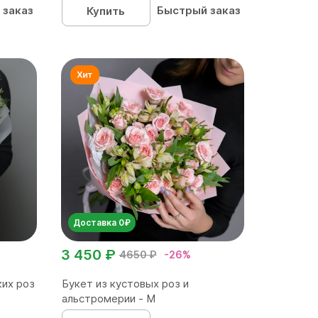
 заказ
Быстрый заказ
Купить
Доставка 0₽
3 450 ₽
4650 ₽
-26%
ких роз
Букет из кустовых роз и
альстромерии - М