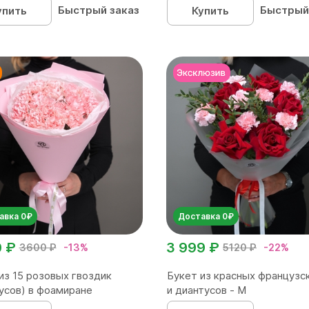
Быстрый заказ
Быстрый
упить
Купить
авка 0₽
Доставка 0₽
0 ₽
3 999 ₽
3600 ₽
-13%
5120 ₽
-22%
из 15 розовых гвоздик
Букет из красных французс
усов) в фоамиране
и диантусов - M