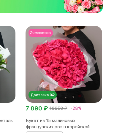
Доставка 0₽
7 890 ₽
10950 ₽
-28%
енталь
Букет из 15 малиновых
французских роз в корейской
матов...