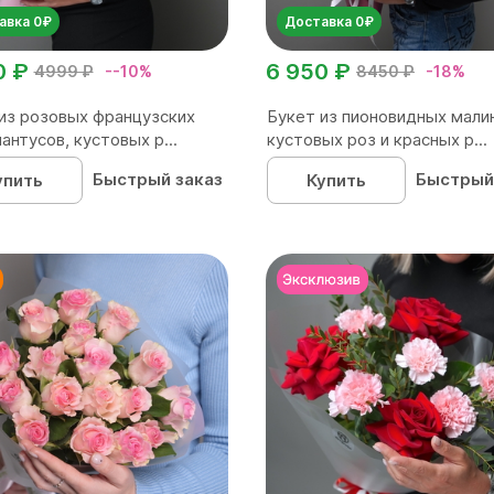
авка 0₽
Доставка 0₽
0 ₽
6 950 ₽
4999 ₽
--10%
8450 ₽
-18%
из розовых французских
Букет из пионовидных мали
иантусов, кустовых р...
кустовых роз и красных р...
Быстрый заказ
Быстрый
упить
Купить