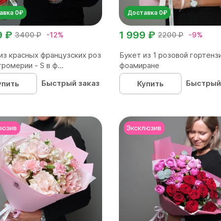
авка 0₽
Доставка 0₽
9 ₽
1 999 ₽
3400 ₽
-12%
2200 ₽
-9%
из красных французских роз
Букет из 1 розовой гортенз
ромерии - S в ф...
фоамиране
Быстрый заказ
Быстрый
упить
Купить