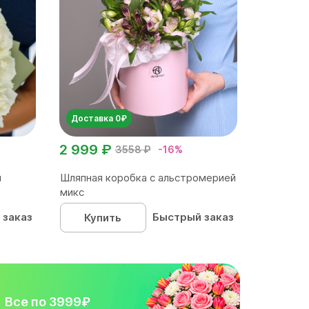
Доставка 0₽
2 999 ₽
3558 ₽
-16%
м
Шляпная коробка с альстромерией
микс
 заказ
Быстрый заказ
Купить
Все по 3999₽