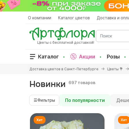
Перейти
к
основному
О компании
Каталог цветов
Доставка и опл
содержанию
Поиск
Цветы с бесплатной доставкой!
Каталог
Акции
Розы
Вы
Доставка цветов в Санкт-Петербурге
Цветы 💐
здесь
Новинки
697 товаров
По популярности
Деше
☰
Фильтры