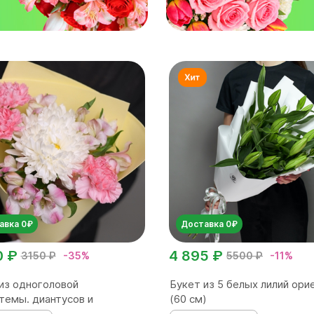
авка 0₽
Доставка 0₽
0 ₽
4 895 ₽
3150 ₽
-35%
5500 ₽
-11%
из одноголовой
Букет из 5 белых лилий ори
темы. диантусов и
(60 см)
омер...