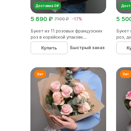
Доставка 0₽
Дост
5 890 ₽
5 50
7100 ₽
-17%
Букет из 11 розовых французских
Букет 
роз в корейской упаковк...
роз, д
Быстрый заказ
Купить
К