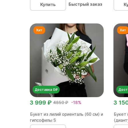
Быстрый заказ
Купить
К
Доставка 0₽
Дост
3 999 ₽
3 15
4850 ₽
-18%
Букет из лилий ориенталь (60 см) и
Букет 
гипсофилы S
(диант