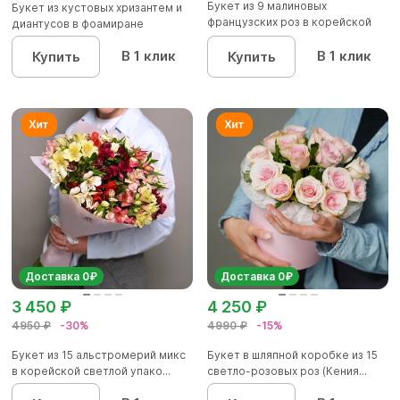
Букет из 9 малиновых
Букет из кустовых хризантем и
французских роз в корейской
диантусов в фоамиране
упаков...
В 1 клик
В 1 клик
Купить
Купить
Доставка 0₽
Доставка 0₽
3 450 ₽
4 250 ₽
4950 ₽
-30%
4990 ₽
-15%
Букет из 15 альстромерий микс
Букет в шляпной коробке из 15
в корейской светлой упако...
светло-розовых роз (Кения...