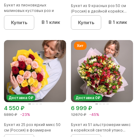
Букет из пионовидных
Букет из 9 красных роз 50 см
малиновых кустовых роз и
(Россия) в двойной корейск...
красных р...
В 1 клик
В 1 клик
Купить
Купить
Доставка 0₽
Доставка 0₽
4 550 ₽
6 999 ₽
5890 ₽
-23%
12670 ₽
-45%
Букет из 25 роз яркий микс 50
Букет из 51 альстромерии микс
см (Россия) в фоамиране
в корейской светлой упако...