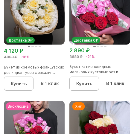
Доставка 0₽
Доставка 0₽
2 890 ₽
4 120 ₽
3680 ₽
-21%
4890 ₽
-16%
Букет из пионовидных
Букет из кремовых французских
малиновых кустовых роз и
роз и диантусов с эвкалип...
красных р...
В 1 клик
В 1 клик
Купить
Купить