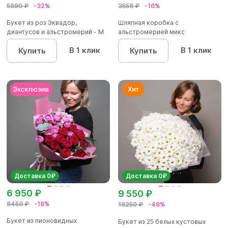
5890 ₽
-32%
3558 ₽
-16%
Букет из роз Эквадор,
Шляпная коробка с
диантусов и альстромерий - М
альстромерией микс
В 1 клик
В 1 клик
Купить
Купить
Доставка 0₽
Доставка 0₽
6 950 ₽
9 550 ₽
8450 ₽
-18%
18250 ₽
-48%
Букет из пионовидных
Букет из 25 белых кустовых