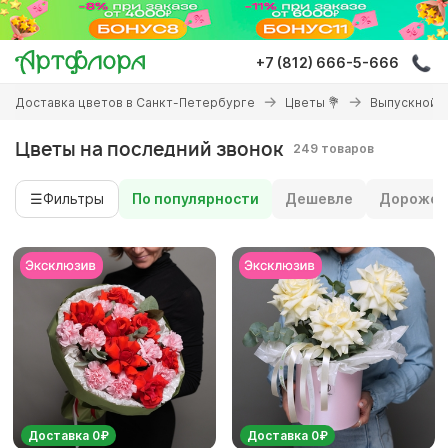
Перейти
к
основному
+7 (812) 666-5-666
содержанию
Вы
Доставка цветов в Санкт-Петербурге
Цветы 💐
Выпускной
здесь
Цветы на последний звонок
249 товаров
☰
Фильтры
По популярности
Дешевле
Дороже
Доставка 0₽
Доставка 0₽