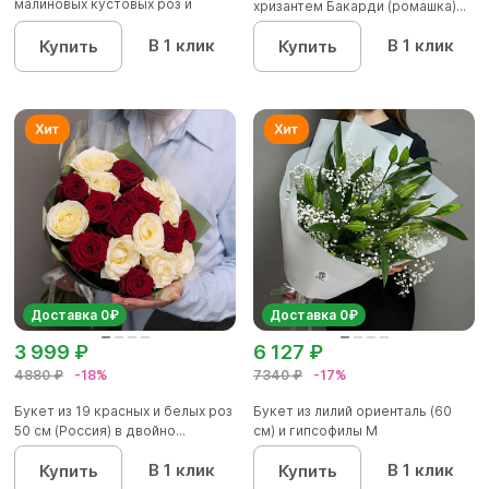
малиновых кустовых роз и
хризантем Бакарди (ромашка)...
красных р...
В 1 клик
В 1 клик
Купить
Купить
Доставка 0₽
Доставка 0₽
3 999 ₽
6 127 ₽
4880 ₽
-18%
7340 ₽
-17%
Букет из 19 красных и белых роз
Букет из лилий ориенталь (60
50 см (Россия) в двойно...
см) и гипсофилы М
В 1 клик
В 1 клик
Купить
Купить