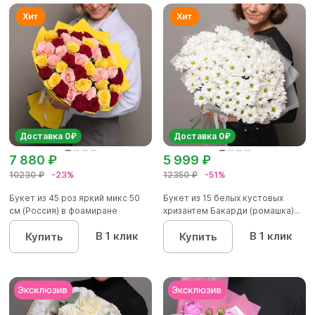
Доставка 0₽
Доставка 0₽
7 880 ₽
5 999 ₽
10230 ₽
-23%
12350 ₽
-51%
Букет из 45 роз яркий микс 50
Букет из 15 белых кустовых
см (Россия) в фоамиране
хризантем Бакарди (ромашка)...
В 1 клик
В 1 клик
Купить
Купить