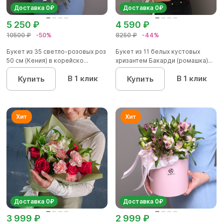
Доставка 0₽
Доставка 0₽
5 250 ₽
4 590 ₽
10500 ₽
-50%
8250 ₽
-44%
Букет из 35 светло-розовых роз
Букет из 11 белых кустовых
50 см (Кения) в корейско...
хризантем Бакарди (ромашка)...
В 1 клик
В 1 клик
Купить
Купить
Доставка 0₽
Доставка 0₽
3 999 ₽
2 999 ₽