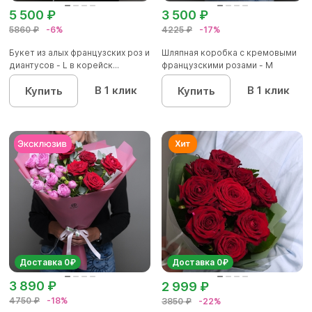
5 500 ₽
3 500 ₽
5860 ₽
-6%
4225 ₽
-17%
Букет из алых французских роз и
Шляпная коробка с кремовыми
диантусов - L в корейск...
французскими розами - M
В 1 клик
В 1 клик
Купить
Купить
Доставка 0₽
Доставка 0₽
3 890 ₽
2 999 ₽
4750 ₽
-18%
3850 ₽
-22%