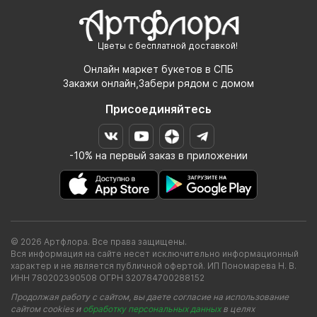
Цветы с бесплатной доставкой!
Онлайн маркет букетов в СПБ
Закажи онлайн,Забери рядом с домом
Присоединяйтесь
-10% на первый заказ в приложении
© 2026 Артфлора. Все права защищены.
Вся информация на сайте несет исключительно информационный
характер и не является публичной офертой. ИП Пономарева Н. В.
ИНН 780202390508 ОГРН 320784700288152
Продолжая работу с сайтом, вы даете согласие на использование
сайтом cookies и
обработку персональных данных
в целях