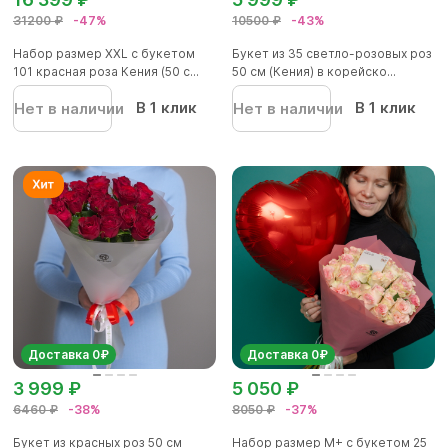
31200 ₽
-47%
10500 ₽
-43%
Набор размер ХХL с букетом
Букет из 35 светло-розовых роз
101 красная роза Кения (50 с...
50 см (Кения) в корейско...
В 1 клик
В 1 клик
Нет в наличии
Нет в наличии
Доставка 0₽
Доставка 0₽
3 999 ₽
5 050 ₽
6460 ₽
-38%
8050 ₽
-37%
Букет из красных роз 50 см
Набор размер M+ с букетом 25