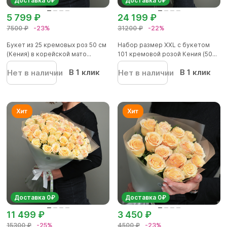
Доставка 0₽
Доставка 0₽
5 799 ₽
24 199 ₽
7500 ₽
-23%
31200 ₽
-22%
Букет из 25 кремовых роз 50 см
Набор размер XXL с букетом
(Кения) в корейской мато...
101 кремовой розой Кения (50...
В 1 клик
В 1 клик
Нет в наличии
Нет в наличии
Доставка 0₽
Доставка 0₽
11 499 ₽
3 450 ₽
15300 ₽
-25%
4500 ₽
-23%