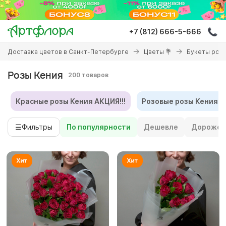
Перейти
к
основному
+7 (812) 666-5-666
содержанию
Вы
Доставка цветов в Санкт-Петербурге
Цветы 💐
Букеты роз 
здесь
Розы Кения
200 товаров
Красные розы Кения АКЦИЯ!!!
Розовые розы Кения (5
☰
Фильтры
По популярности
Дешевле
Дороже