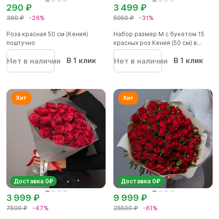
290 ₽
3 499 ₽
390 ₽
-26%
5050 ₽
-31%
Роза красная 50 см (Кения)
Набор размер M с букетом 15
поштучно
красных роз Кения (50 см) в...
В 1 клик
В 1 клик
Нет в наличии
Нет в наличии
Доставка 0₽
Доставка 0₽
3 999 ₽
9 999 ₽
7500 ₽
-47%
25500 ₽
-61%