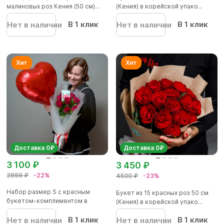
малиновых роз Кения (50 см)...
(Кения) в корейской упако...
В 1 клик
В 1 клик
Нет в наличии
Нет в наличии
Доставка 0₽
Доставка 0₽
3 100 ₽
3 450 ₽
3999 ₽
-22%
4500 ₽
-23%
Набор размер S с красным
Букет из 15 красных роз 50 см
букетом-комплиментом в
(Кения) в корейской упако...
корейск...
В 1 клик
В 1 клик
Нет в наличии
Нет в наличии