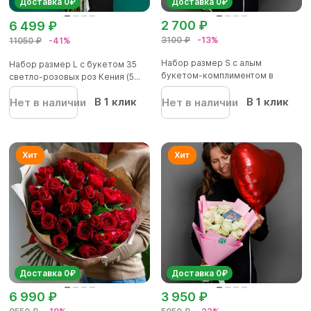
Доставка 0₽
Доставка 0₽
2 700 ₽
6 499 ₽
3100 ₽
-13%
11050 ₽
-41%
Набор размер S с алым
Набор размер L с букетом 35
букетом-комплиментом в
светло-розовых роз Кения (5...
корейской...
В 1 клик
В 1 клик
Нет в наличии
Нет в наличии
Доставка 0₽
Доставка 0₽
6 990 ₽
3 950 ₽