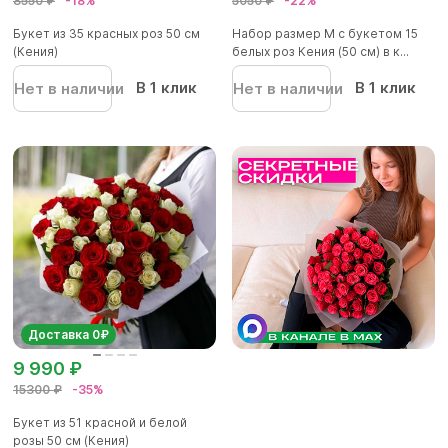
8550 ₽
-18%
5050 ₽
-22%
Букет из 35 красных роз 50 см
Набор размер M с букетом 15
(Кения)
белых роз Кения (50 см) в к...
В 1 клик
В 1 клик
Нет в наличии
Нет в наличии
Доставка 0₽
9 990 ₽
15300 ₽
-35%
Букет из 51 красной и белой
розы 50 см (Кения)