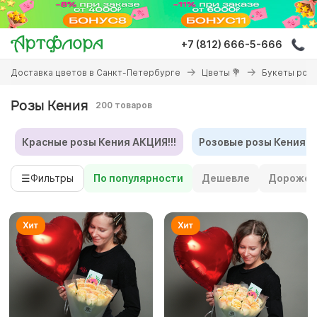
Перейти
к
основному
+7 (812) 666-5-666
содержанию
Вы
Доставка цветов в Санкт-Петербурге
Цветы 💐
Букеты роз 
здесь
Розы Кения
200 товаров
Красные розы Кения АКЦИЯ!!!
Розовые розы Кения (5
☰
Фильтры
По популярности
Дешевле
Дороже