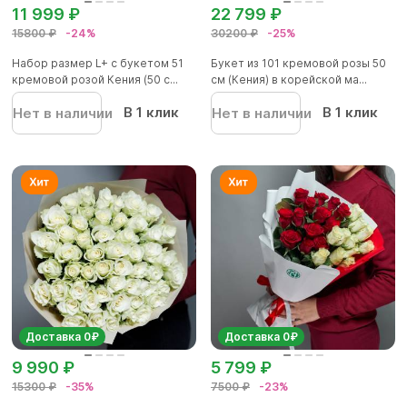
11 999 ₽
22 799 ₽
15800 ₽
-24%
30200 ₽
-25%
Набор размер L+ с букетом 51
Букет из 101 кремовой розы 50
кремовой розой Кения (50 с...
см (Кения) в корейской ма...
В 1 клик
В 1 клик
Нет в наличии
Нет в наличии
Доставка 0₽
Доставка 0₽
9 990 ₽
5 799 ₽
15300 ₽
-35%
7500 ₽
-23%