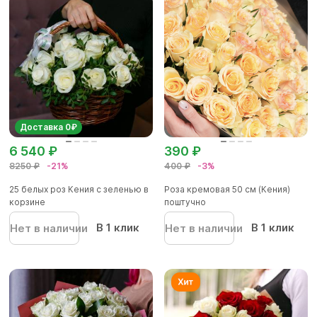
Доставка 0₽
6 540 ₽
390 ₽
8250 ₽
-21%
400 ₽
-3%
25 белых роз Кения с зеленью в
Роза кремовая 50 см (Кения)
корзине
поштучно
В 1 клик
В 1 клик
Нет в наличии
Нет в наличии