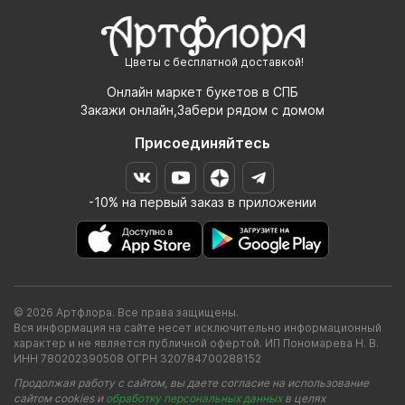
Цветы с бесплатной доставкой!
Онлайн маркет букетов в СПБ
Закажи онлайн,Забери рядом с домом
Присоединяйтесь
-10% на первый заказ в приложении
© 2026 Артфлора. Все права защищены.
Вся информация на сайте несет исключительно информационный
характер и не является публичной офертой. ИП Пономарева Н. В.
ИНН 780202390508 ОГРН 320784700288152
Продолжая работу с сайтом, вы даете согласие на использование
сайтом cookies и
обработку персональных данных
в целях