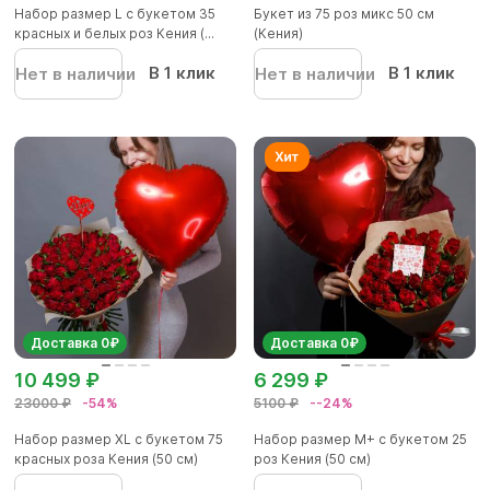
Набор размер L с букетом 35
Букет из 75 роз микс 50 см
красных и белых роз Кения (...
(Кения)
В 1 клик
В 1 клик
Нет в наличии
Нет в наличии
Доставка 0₽
Доставка 0₽
10 499 ₽
6 299 ₽
23000 ₽
-54%
5100 ₽
--24%
Набор размер ХL с букетом 75
Набор размер М+ с букетом 25
красных роза Кения (50 см)
роз Кения (50 см)