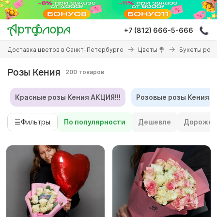
Перейти
к
основному
+7 (812) 666-5-666
содержанию
Вы
Доставка цветов в Санкт-Петербурге
Цветы 💐
Букеты роз 
здесь
Розы Кения
200 товаров
Красные розы Кения АКЦИЯ!!!
Розовые розы Кения (5
☰
Фильтры
По популярности
Дешевле
Дороже