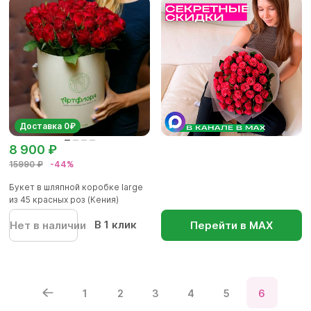
Доставка 0₽
8 900 ₽
15990 ₽
-44%
Букет в шляпной коробке large
из 45 красных роз (Кения)
В 1 клик
Нет в наличии
Перейти в МАХ
1
2
3
4
5
6