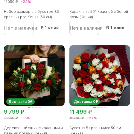
11050 ₽
-24%
Набор размер L с букетом 35
Корзина из 501 красной и белой
красных роз Кения (50 см)
розы (Кения)
В 1 клик
В 1 клик
Нет в наличии
Нет в наличии
Доставка 0₽
Доставка 0₽
9 799 ₽
11 499 ₽
11560 ₽
-15%
15790 ₽
-27%
Деревянный ящик с красными и
Букет из 51 розы микс 50 см
белыми розами (Кения)
(Кения)