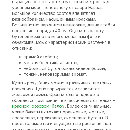
выращивают на высоте двух тысяч метров над
уровнем моря, неподалеку от озера Найваш.
Большое количество сортов впечатляет
разнообразием, насыщенными красками.
Большинство вариантов невысокие, длина стебля
составляет порядка 40 см. Оценить красоту
бутонов можно по многочисленным фото и
ознакомившись с характеристиками растения в
описании:
прямой стебель;
мелкая блестящая листва;
небольшой бутон бокаловидной формы;
тонкий, неповторимый аромат.
Купить розу Кения можно в различных цветовых
вариациях. Цена варьируется и зависит от
желаемой гаммы. Сравнительно недорого
обойдется композиция в классических оттенках –
красном
,
розовом
,
белом
. Более оригинальные,
яркие букеты включают оранжевые, желтые,
лососевые, персиковые, сиреневые бутоны. В
продаже имеется и двухцветные растения, при
этом преобладают чаще розоватые оттенки или