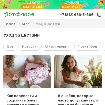
Перейти
к
основному
+7 (812) 666-5-666
содержанию
Вы
Главная
Блог
Уход за цветами
здесь
Уход за цветами
Все
Новости
О нас говорят
1 сентября
Как перевезти и
8 ошибок, которые
сохранить букет
часто допускают при
свежим в жаркую
уходе за букетами