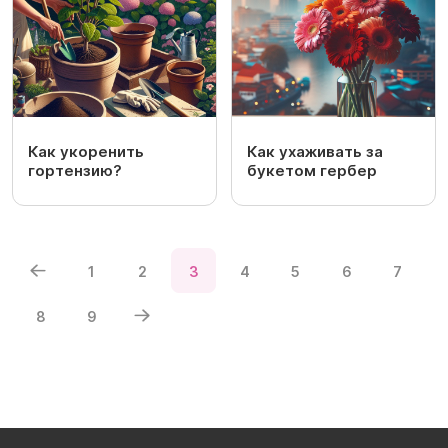
Как укоренить
Как ухаживать за
гортензию?
букетом гербер
1
2
3
4
5
6
7
8
9