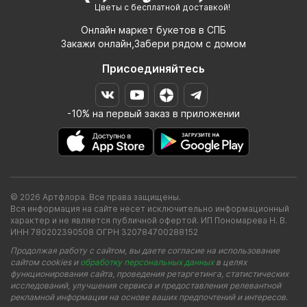
Цветы с бесплатной доставкой!
Онлайн маркет букетов в СПБ
Закажи онлайн,Забери рядом с домом
Присоединяйтесь
-10% на первый заказ в приложении
© 2026 Артфлора. Все права защищены.
Вся информация на сайте несет исключительно информационный
характер и не является публичной офертой. ИП Пономарева Н. В.
ИНН 780202390508 ОГРН 320784700288152
Продолжая работу с сайтом, вы даете согласие на использование
сайтом cookies и
обработку персональных данных
в целях
функционирования сайта, проведения ретаргетинга, статистических
исследований, улучшения сервиса и предоставления релевантной
рекламной информации на основе ваших предпочтений и интересов.