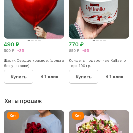
490 ₽
770 ₽
500 ₽
-2%
850 ₽
-9%
Шарик Сердце красное, (фольга
Конфеты подарочные Raffaello
без упаковки)
торт 100 гр.
В 1 клик
В 1 клик
Купить
Купить
Хиты продаж