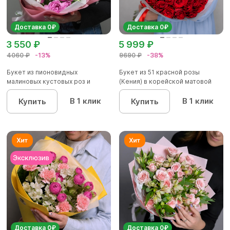
Доставка 0₽
Доставка 0₽
3 550 ₽
5 999 ₽
4060 ₽
-13%
9690 ₽
-38%
Букет из пионовидных
Букет из 51 красной розы
малиновых кустовых роз и
(Кения) в корейской матовой
альстроме...
уп...
В 1 клик
В 1 клик
Купить
Купить
Доставка 0₽
Доставка 0₽