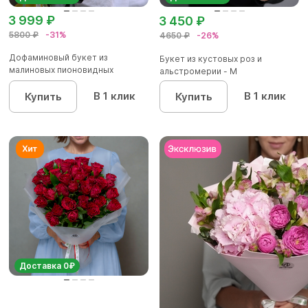
3 999 ₽
3 450 ₽
5800 ₽
-31%
4650 ₽
-26%
Дофаминовый букет из
Букет из кустовых роз и
малиновых пионовидных
альстромерии - М
кустовых роз...
В 1 клик
В 1 клик
Купить
Купить
Доставка 0₽