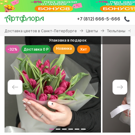
Перейти
к
основному
+7 (812) 666-5-666
содержанию
Вы
Доставка цветов в Санкт-Петербурге
Цветы
Тюльпаны
здесь
Упаковка в подарок
Новинка
-32%
Доставка 0 Р
Хит