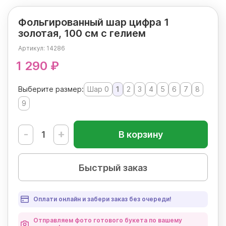
Фольгированный шар цифра 1
золотая, 100 см с гелием
Артикул:
14286
1 290 ₽
Выберите размер:
Шар 0
1
2
3
4
5
6
7
8
9
-
+
В корзину
Быстрый заказ
Оплати онлайн и забери заказ без очереди!
Отправляем фото готового букета по вашему