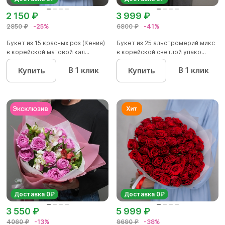
2 150 ₽
3 999 ₽
2850 ₽
-25%
6800 ₽
-41%
Букет из 15 красных роз (Кения)
Букет из 25 альстромерий микс
в корейской матовой кал...
в корейской светлой упако...
В 1 клик
В 1 клик
Купить
Купить
Доставка 0₽
Доставка 0₽
3 550 ₽
5 999 ₽
4060 ₽
-13%
9690 ₽
-38%