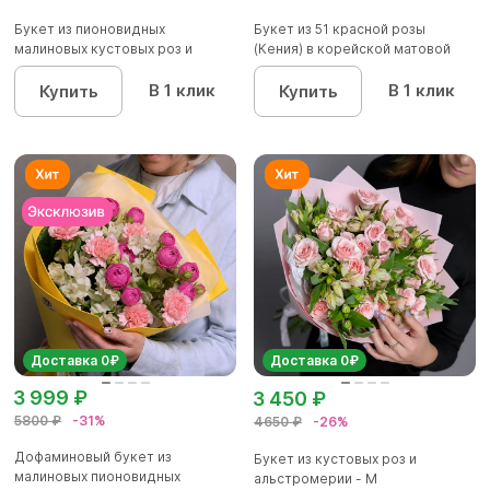
Букет из пионовидных
Букет из 51 красной розы
малиновых кустовых роз и
(Кения) в корейской матовой
альстроме...
уп...
В 1 клик
В 1 клик
Купить
Купить
Доставка 0₽
Доставка 0₽
3 999 ₽
3 450 ₽
5800 ₽
-31%
4650 ₽
-26%
Дофаминовый букет из
Букет из кустовых роз и
малиновых пионовидных
альстромерии - М