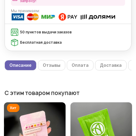
запросу!
Мы
принимаем:
50 пунктов выдачи заказов
Бесплатная доставка
Описание
Отзывы
Оплата
Доставка
С
С этим товаром покупают