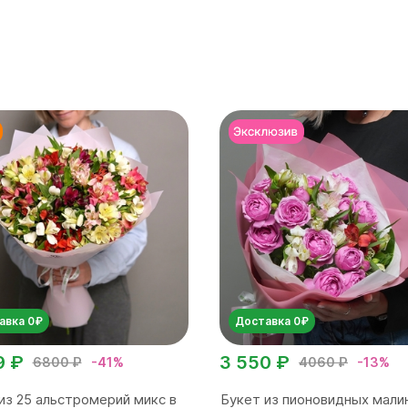
авка 0₽
Доставка 0₽
9 ₽
3 550 ₽
6800 ₽
-41%
4060 ₽
-13%
из 25 альстромерий микс в
Букет из пионовидных мали