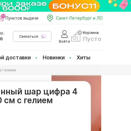
Пунктов выдачи
Санкт-Петербург и ЛО
Корзина
б:
Связаться
Пусто
66
Войти
ой доставки
Новинки
Хиты
 с гелием
нный шар цифра 4
0 см с гелием