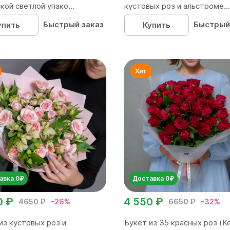
кой светлой упако...
кустовых роз и альстроме...
Быстрый заказ
Быстрый
упить
Купить
авка 0₽
Доставка 0₽
0 ₽
4 550 ₽
4650 ₽
-26%
6650 ₽
-32%
из кустовых роз и
Букет из 35 красных роз (Ке