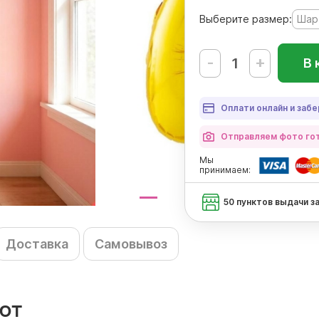
Выберите размер:
Шар
-
+
В 
Оплати онлайн и забе
Отправляем фото гот
Мы
принимаем:
50 пунктов выдачи з
Доставка
Самовывоз
ют