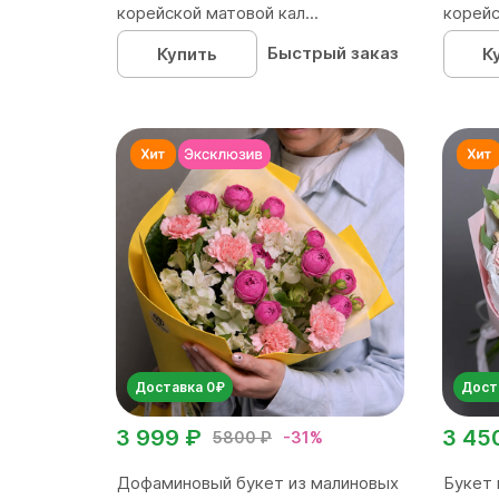
корейской матовой кал...
корейс
Быстрый заказ
Купить
К
Доставка 0₽
Дост
3 999 ₽
3 45
5800 ₽
-31%
Дофаминовый букет из малиновых
Букет 