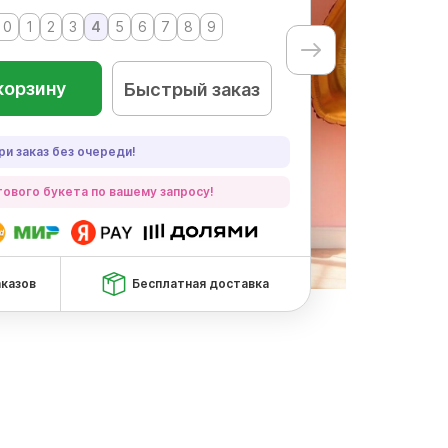
 0
1
2
3
4
5
6
7
8
9
корзину
Быстрый заказ
ри заказ без очереди!
ового букета по вашему запросу!
аказов
Бесплатная доставка