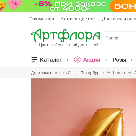
Перейти
к
основному
О компании
Каталог цветов
Доставка и опл
содержанию
Поиск
Цветы с бесплатной доставкой!
Каталог
Акции
Розы
Вы
Доставка цветов в Санкт-Петербурге
Цветы
здесь