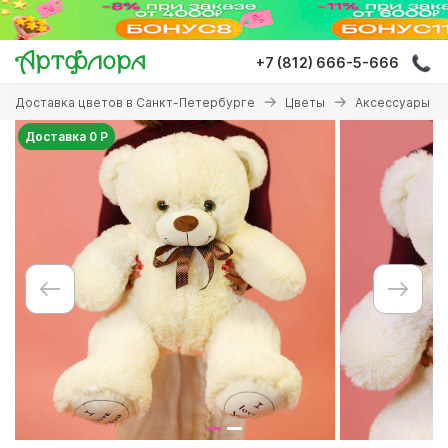
Перейти
к
основному
+7 (812) 666-5-666
содержанию
Вы
Доставка цветов в Санкт-Петербурге
Цветы
Аксессуары к 
здесь
Доставка 0 Р