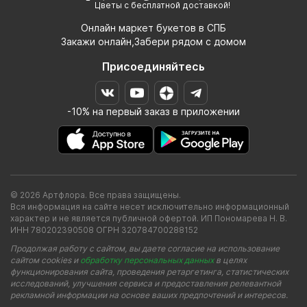
Цветы с бесплатной доставкой!
Онлайн маркет букетов в СПБ
Закажи онлайн,Забери рядом с домом
Присоединяйтесь
-10% на первый заказ в приложении
© 2026 Артфлора. Все права защищены.
Вся информация на сайте несет исключительно информационный
характер и не является публичной офертой. ИП Пономарева Н. В.
ИНН 780202390508 ОГРН 320784700288152
Продолжая работу с сайтом, вы даете согласие на использование
сайтом cookies и
обработку персональных данных
в целях
функционирования сайта, проведения ретаргетинга, статистических
исследований, улучшения сервиса и предоставления релевантной
рекламной информации на основе ваших предпочтений и интересов.