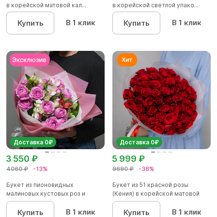
в корейской матовой кал...
в корейской светлой упако...
В 1 клик
В 1 клик
Купить
Купить
Доставка 0₽
Доставка 0₽
3 550 ₽
5 999 ₽
4060 ₽
-13%
9690 ₽
-38%
Букет из пионовидных
Букет из 51 красной розы
малиновых кустовых роз и
(Кения) в корейской матовой
альстроме...
уп...
В 1 клик
В 1 клик
Купить
Купить