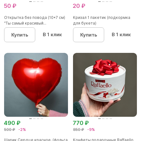
50 ₽
20 ₽
Открытка без повода (10*7 см)
Кризал 1 пакетик (подкормка
"Ты самый красивый...
для букета)
В 1 клик
В 1 клик
Купить
Купить
490 ₽
770 ₽
500 ₽
-2%
850 ₽
-9%
Шарик Сердце красное, (фольга
Конфеты подарочные Raffaello