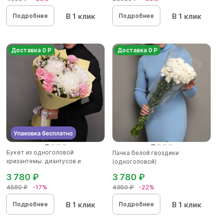
В 1 клик
В 1 клик
Подробнее
Подробнее
Доставка 0 Р
Доставка 0 Р
Букет из одноголовой
Пачка белой гвоздики
хризантемы. диантусов и
(одноголовой)
альстромер...
3 780 ₽
3 780 ₽
4580 ₽
-17%
4850 ₽
-22%
В 1 клик
В 1 клик
Подробнее
Подробнее