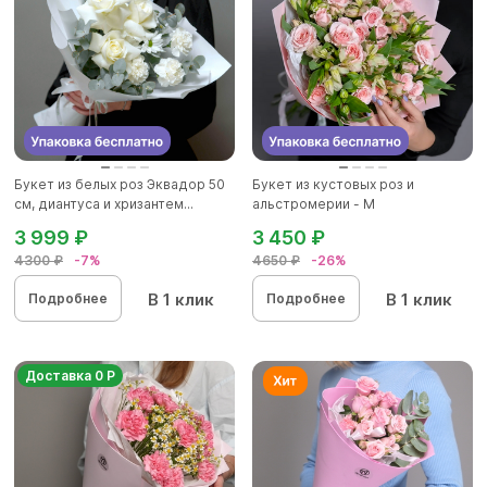
Букет из белых роз Эквадор 50
Букет из кустовых роз и
см, диантуса и хризантем...
альстромерии - М
3 999 ₽
3 450 ₽
4300 ₽
-7%
4650 ₽
-26%
В 1 клик
В 1 клик
Подробнее
Подробнее
Доставка 0 Р