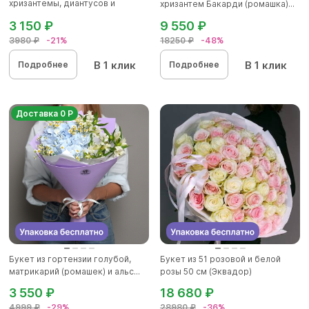
хризантемы, диантусов и
хризантем Бакарди (ромашка)...
альстромер...
3 150 ₽
9 550 ₽
3980 ₽
-21%
18250 ₽
-48%
В 1 клик
В 1 клик
Подробнее
Подробнее
Доставка 0 Р
Букет из гортензии голубой,
Букет из 51 розовой и белой
матрикарий (ромашек) и альс...
розы 50 см (Эквадор)
3 550 ₽
18 680 ₽
4999 ₽
-29%
28980 ₽
-36%