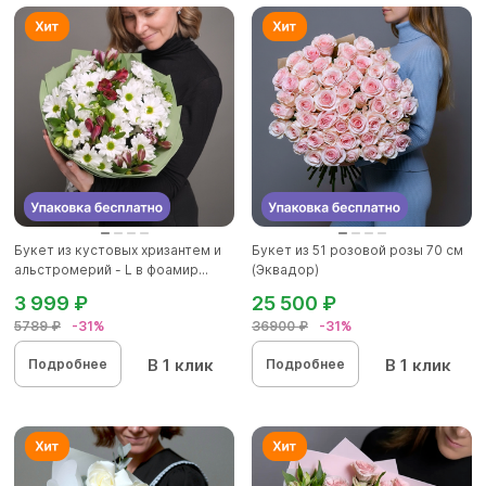
Букет из кустовых хризантем и
Букет из 51 розовой розы 70 см
альстромерий - L в фоамир...
(Эквадор)
3 999 ₽
25 500 ₽
5789 ₽
-31%
36900 ₽
-31%
В 1 клик
В 1 клик
Подробнее
Подробнее