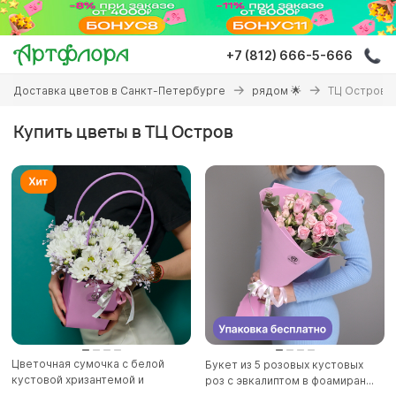
Перейти
к
основному
+7 (812) 666-5-666
содержанию
Вы
Доставка цветов в Санкт-Петербурге
рядом 🌟
ТЦ Остров
здесь
Купить цветы в ТЦ Остров
Цветочная сумочка с белой
Букет из 5 розовых кустовых
кустовой хризантемой и
роз с эвкалиптом в фоамиран...
гипсоф...