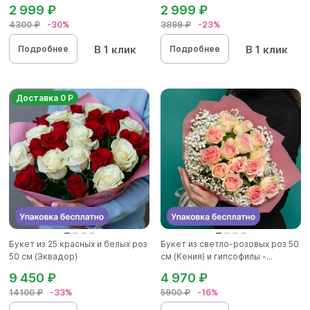
2 999 ₽
2 999 ₽
4300 ₽
-30%
3899 ₽
-23%
В 1 клик
В 1 клик
Подробнее
Подробнее
Доставка 0 Р
Букет из 25 красных и белых роз
Букет из светло-розовых роз 50
50 см (Эквадор)
см (Кения) и гипсофилы -...
9 450 ₽
4 970 ₽
14100 ₽
-33%
5900 ₽
-16%