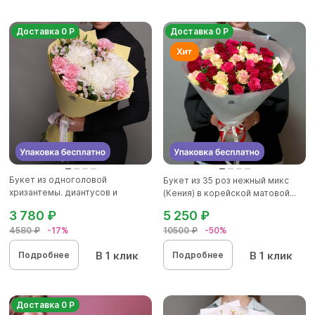
Доставка 0 Р
Доставка 0 Р
Букет из одноголовой
Букет из 35 роз нежный микс
хризантемы. диантусов и
(Кения) в корейской матовой...
альстромер...
3 780 ₽
5 250 ₽
4580 ₽
-17%
10500 ₽
-50%
В 1 клик
В 1 клик
Подробнее
Подробнее
Доставка 0 Р