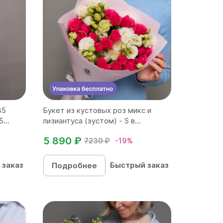
35
Букет из кустовых роз микс и
...
лизиантуса (эустом) - S в...
5 890 ₽
7230 ₽
-19%
 заказ
Быстрый заказ
Подробнее