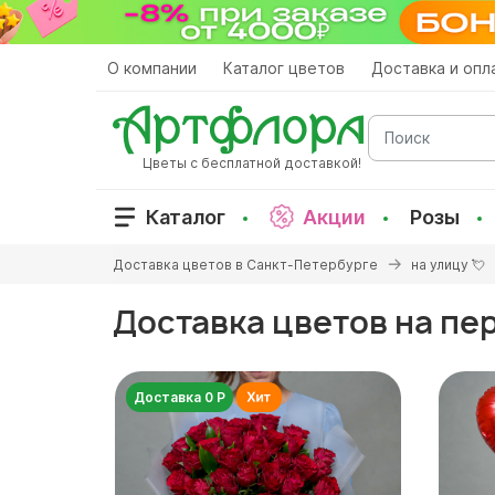
Перейти
к
основному
О компании
Каталог цветов
Доставка и опл
содержанию
Поиск
Цветы с бесплатной доставкой!
Каталог
Акции
Розы
Вы
Доставка цветов в Санкт-Петербурге
на улицу 💘
здесь
Доставка цветов на пе
Доставка 0 Р