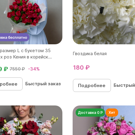
размер L с букетом 35
Гвоздика белая
х роз Кения в корейск...
180 ₽
9 ₽
7550 ₽
-34%
Быстрый заказ
робнее
Быстрый
Подробнее
Доставка 0 Р