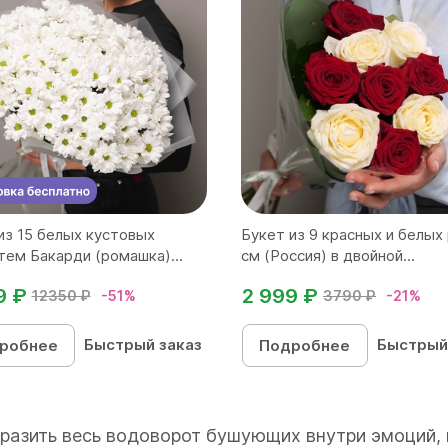
из 15 белых кустовых
Букет из 9 красных и белых
тем Бакарди (ромашка)...
см (Россия) в двойной...
9 ₽
2 999 ₽
12350 ₽
-51%
3790 ₽
-21%
Быстрый заказ
Быстрый
робнее
Подробнее
ыразить весь водоворот бушующих внутри эмоций, 