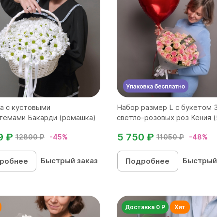
а с кустовыми
Набор размер L с букетом 
темами Бакарди (ромашка)
светло-розовых роз Кения (5
9 ₽
5 750 ₽
12800 ₽
-45%
11050 ₽
-48%
Быстрый заказ
Быстрый
робнее
Подробнее
Доставка 0 Р