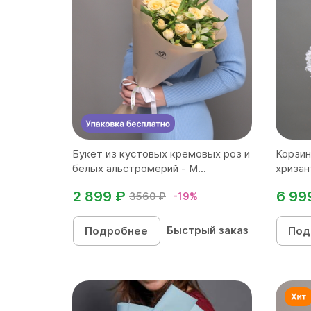
Букет из кустовых кремовых роз и
Корзин
белых альстромерий - M...
хризан
в бе...
2 899 ₽
6 99
3560 ₽
-19%
Быстрый заказ
Подробнее
Под