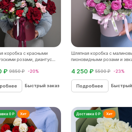
я коробка с красными
Шляпная коробка с малино
зскими розами, диантус...
пионовидными розами и эвка
0 ₽
4 250 ₽
9850 ₽
-20%
5500 ₽
-23%
Быстрый заказ
Быстрый
робнее
Подробнее
авка 0 Р
Доставка 0 Р