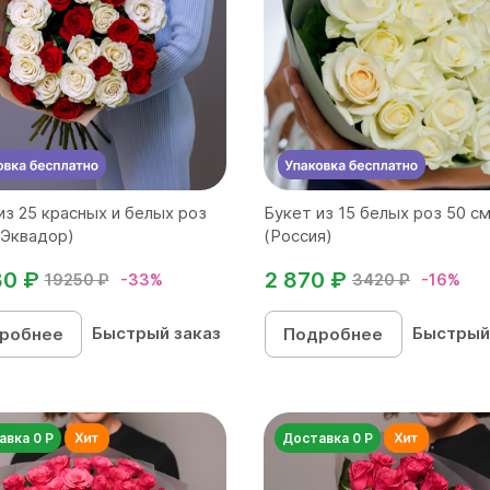
из 25 красных и белых роз
Букет из 15 белых роз 50 с
(Эквадор)
(Россия)
80 ₽
2 870 ₽
19250 ₽
-33%
3420 ₽
-16%
Быстрый заказ
Быстрый
робнее
Подробнее
авка 0 Р
Доставка 0 Р