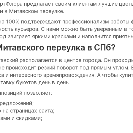
АртФлора предлагает своим клиентам лучшие цвет
и в Митавском переулке.
на 100% подтверждают профессионализм работы ф
ость курьеров. С нами можно быть уверенным в то
од заиграет яркими красками и наполнится прият
Митавского переулка в СПб?
вский располагается в центре города. Он проходи
не происходит резкий поворот под прямым углом.
ха и интересного времяпровождения. А чтобы купит
авку букетов день в день.
мпозиций позволяет:
предложений;
 на страницах сайта;
ами и скидками;