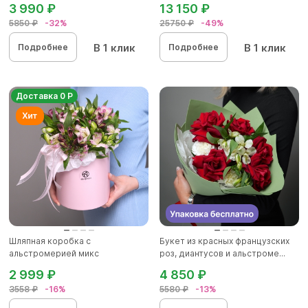
3 990 ₽
13 150 ₽
5850 ₽
-32%
25750 ₽
-49%
В 1 клик
В 1 клик
Подробнее
Подробнее
Доставка 0 Р
Шляпная коробка с
Букет из красных французских
альстромерией микс
роз, диантусов и альстроме...
2 999 ₽
4 850 ₽
3558 ₽
-16%
5580 ₽
-13%