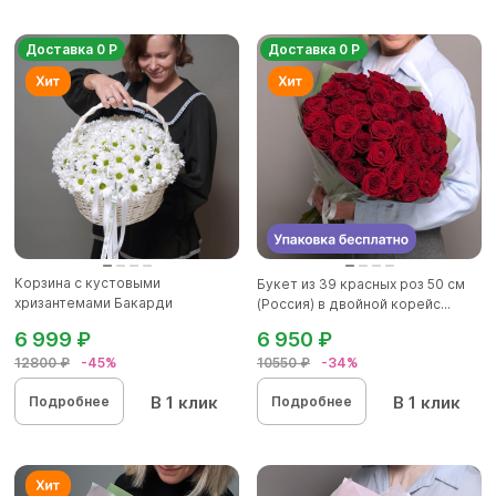
Доставка 0 Р
Доставка 0 Р
Корзина с кустовыми
Букет из 39 красных роз 50 см
хризантемами Бакарди
(Россия) в двойной корейс...
(ромашка) в бе...
6 999 ₽
6 950 ₽
12800 ₽
-45%
10550 ₽
-34%
В 1 клик
В 1 клик
Подробнее
Подробнее