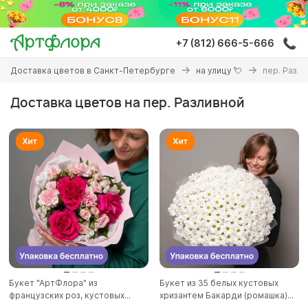
Перейти
к
основному
+7 (812) 666-5-666
содержанию
Вы
Доставка цветов в Санкт-Петербурге
на улицу 💘
пер. Разл
здесь
Доставка цветов на пер. Разливной
Букет "АртФлора" из
Букет из 35 белых кустовых
французских роз, кустовых...
хризантем Бакарди (ромашка)...