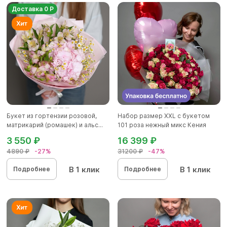
Доставка 0 Р
Букет из гортензии розовой,
Набор размер ХХL с букетом
матрикарий (ромашек) и альс...
101 роза нежный микс Кения
3 550 ₽
16 399 ₽
4890 ₽
-27%
31200 ₽
-47%
В 1 клик
В 1 клик
Подробнее
Подробнее