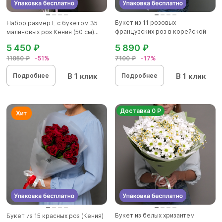
Букет из 11 розовых
Набор размер L с букетом 35
французских роз в корейской
малиновых роз Кения (50 см)...
упаковк...
5 450 ₽
5 890 ₽
11050 ₽
-51%
7100 ₽
-17%
В 1 клик
В 1 клик
Подробнее
Подробнее
Доставка 0 Р
Букет из белых хризантем
Букет из 15 красных роз (Кения)