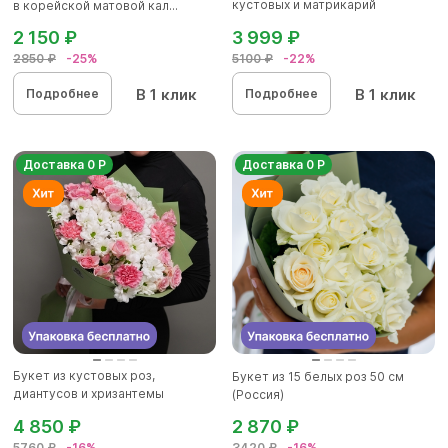
кустовых и матрикарий
в корейской матовой кал...
(ромашек...
2 150 ₽
3 999 ₽
2850 ₽
-25%
5100 ₽
-22%
В 1 клик
В 1 клик
Подробнее
Подробнее
Доставка 0 Р
Доставка 0 Р
Букет из кустовых роз,
Букет из 15 белых роз 50 см
диантусов и хризантемы
(Россия)
кустовой...
4 850 ₽
2 870 ₽
5760 ₽
-16%
3420 ₽
-16%