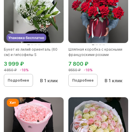
Букет из лилий ориенталь (60
Шляпная коробка с красными
см) и гипсофилы S
французскими розами
3 999 ₽
7 800 ₽
4850 ₽
-18%
9550 ₽
-18%
В 1 клик
В 1 клик
Подробнее
Подробнее