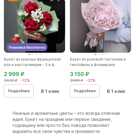
Букет из красных французских
Букет из розовой гортензии и
роз и альстромерии - S в ф...
гипсофилы в фоамиране
2 999 ₽
3 150 ₽
3400 ₽
-12%
3999 ₽
-21%
В 1 клик
В 1 клик
Подробнее
Подробнее
Нежные и ароматные цветы – это всегда отличная
идея. Букет на праздник или первое свидание,
годовщину или просто без повода позволяет
выразить все свои чувства и произвести