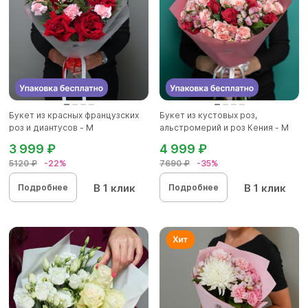
Букет из красных французских
Букет из кустовых роз,
роз и диантусов - M
альстромерий и роз Кения - M
3 999 ₽
4 999 ₽
5120 ₽
-22%
7690 ₽
-35%
В 1 клик
В 1 клик
Подробнее
Подробнее