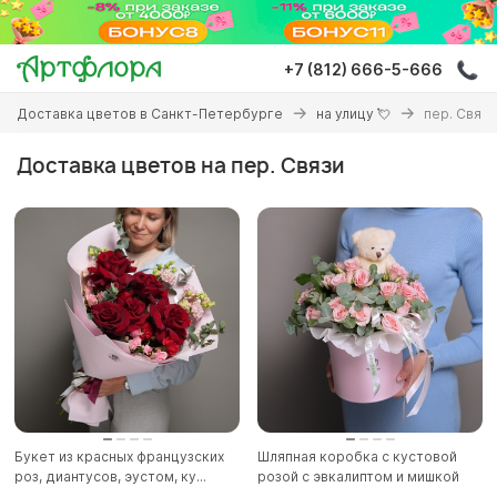
Перейти
к
основному
+7 (812) 666-5-666
содержанию
Вы
Доставка цветов в Санкт-Петербурге
на улицу 💘
пер. Связи
здесь
Доставка цветов на пер. Связи
Букет из красных французских
Шляпная коробка с кустовой
роз, диантусов, эустом, ку...
розой с эвкалиптом и мишкой