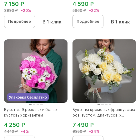
7 150 ₽
4 590 ₽
8990 ₽
-20%
5860 ₽
-22%
В 1 клик
В 1 клик
Подробнее
Подробнее
Букет из 9 розовых и белых
Букет из кремовых французских
кустовых хризантем
роз, эустом, диантусов, х...
4 250 ₽
7 490 ₽
4410 ₽
-4%
9850 ₽
-24%