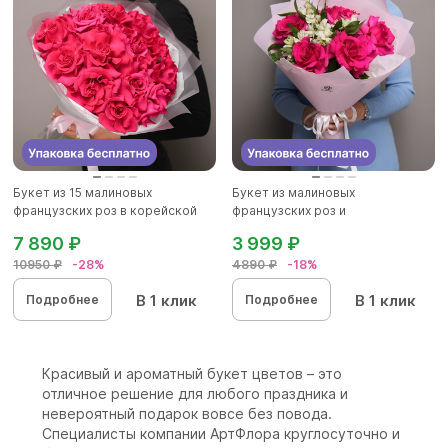
Букет из 15 малиновых
Букет из малиновых
французских роз в корейской
французских роз и
матов...
альстромерии - M в...
7 890 ₽
3 999 ₽
10950 ₽
-28%
4890 ₽
-18%
В 1 клик
В 1 клик
Подробнее
Подробнее
Красивый и ароматный букет цветов – это
отличное решение для любого праздника и
невероятный подарок вовсе без повода.
Специалисты компании АртФлора круглосуточно и