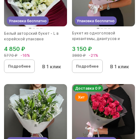
Букет из одноголовой
Белый авторский букет - L в
хризантемы, диантусов и
корейской упаковке
альстромер...
4 850 ₽
3 150 ₽
5770 ₽
-16%
3980 ₽
-21%
В 1 клик
В 1 клик
Подробнее
Подробнее
Доставка 0 Р