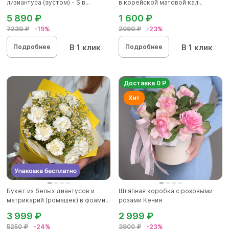
лизиантуса (эустом) - S в...
в корейской матовой кал...
5 890 ₽
1 600 ₽
7230 ₽
-19%
2090 ₽
-23%
В 1 клик
В 1 клик
Подробнее
Подробнее
Доставка 0 Р
Букет из белых диантусов и
Шляпная коробка с розовыми
матрикарий (ромашек) в фоами...
розами Кения
3 999 ₽
2 999 ₽
5250 ₽
-24%
3900 ₽
-23%