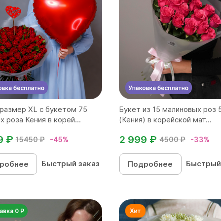
размер ХL с букетом 75
Букет из 15 малиновых роз 
х роза Кения в корей...
(Кения) в корейской мат...
9 ₽
2 999 ₽
15450 ₽
-45%
4500 ₽
-33%
Быстрый заказ
Быстрый
робнее
Подробнее
авка 0 Р