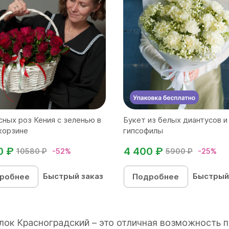
сных роз Кения с зеленью в
Букет из белых диантусов и
корзине
гипсофилы
0 ₽
4 400 ₽
10580 ₽
-52%
5900 ₽
-25%
Быстрый заказ
Быстрый
робнее
Подробнее
улок Красноградский – это отличная возможность п