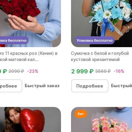
из 11 красных роз (Кения) в
Сумочка с белой и голубой
кой матовой кал...
кустовой хризантемой
0 ₽
2 999 ₽
2090 ₽
-23%
3560 ₽
-16%
Быстрый заказ
Быстрый
робнее
Подробнее