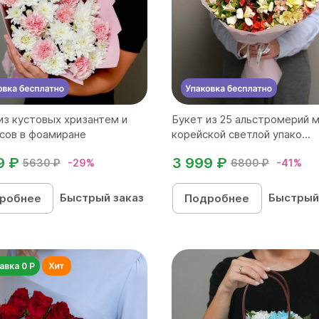
из кустовых хризантем и
Букет из 25 альстромерий м
сов в фоамиране
корейской светлой упако...
9 ₽
3 999 ₽
5630 ₽
-29%
6800 ₽
-41%
Быстрый заказ
Быстрый
робнее
Подробнее
авка 0 Р