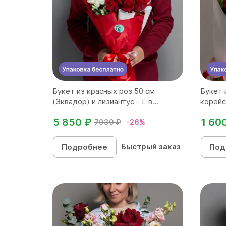
Букет из красных роз 50 см
Букет 
(Эквадор) и лизиантус - L в...
корейс
5 850 ₽
1 60
7930 ₽
-26%
Быстрый заказ
Подробнее
Под