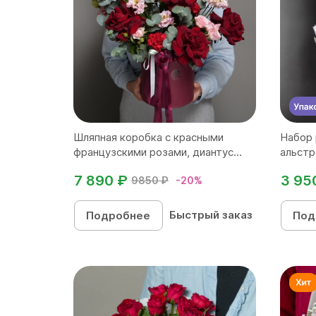
Шляпная коробка с красными
Набор 
французскими розами, диантус...
альстр
7 890 ₽
3 95
9850 ₽
-20%
Быстрый заказ
Подробнее
Под