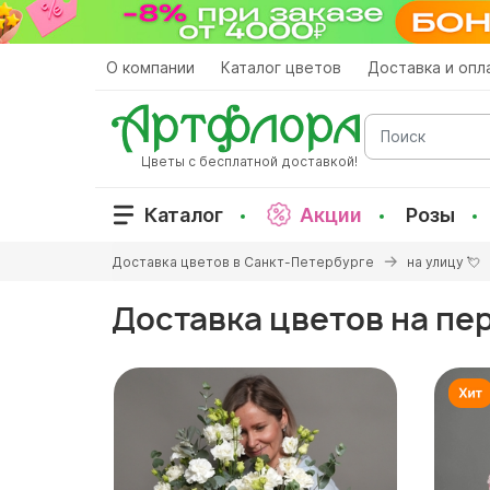
Перейти
к
основному
О компании
Каталог цветов
Доставка и опл
содержанию
Поиск
Цветы с бесплатной доставкой!
Каталог
Акции
Розы
Вы
Доставка цветов в Санкт-Петербурге
на улицу 💘
здесь
Доставка цветов на пе