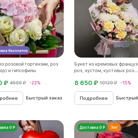
из розовой гортензии, роз
Букет из кремовых француз
ор) и гипсофилы
роз, эустом, кустовых роз...
0 ₽
8 650 ₽
4500 ₽
-22%
10120 ₽
-15%
Быстрый заказ
Быстрый
робнее
Подробнее
авка 0 Р
Доставка 0 Р