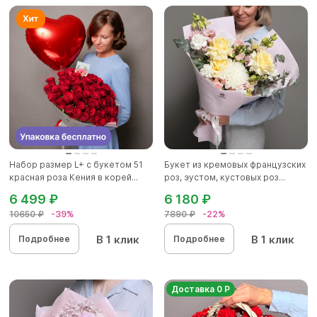
Набор размер L+ с букетом 51
Букет из кремовых французских
красная роза Кения в корей...
роз, эустом, кустовых роз...
6 499 ₽
6 180 ₽
10650 ₽
-39%
7890 ₽
-22%
В 1 клик
В 1 клик
Подробнее
Подробнее
Доставка 0 Р