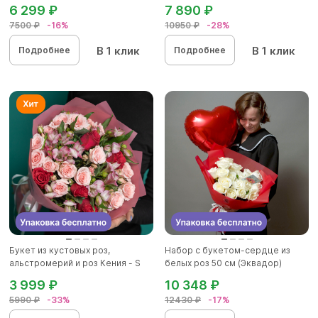
6 299 ₽
7 890 ₽
7500 ₽
-16%
10950 ₽
-28%
В 1 клик
В 1 клик
Подробнее
Подробнее
Букет из кустовых роз,
Набор с букетом-сердце из
альстромерий и роз Кения - S
белых роз 50 см (Эквадор)
3 999 ₽
10 348 ₽
5990 ₽
-33%
12430 ₽
-17%