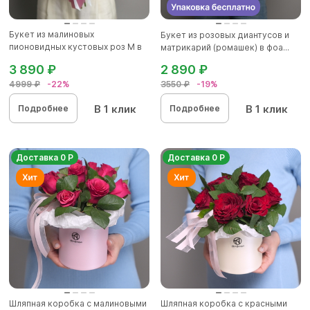
Букет из малиновых
Букет из розовых диантусов и
пионовидных кустовых роз M в
матрикарий (ромашек) в фоа...
корейск...
3 890 ₽
2 890 ₽
4999 ₽
-22%
3550 ₽
-19%
В 1 клик
В 1 клик
Подробнее
Подробнее
Доставка 0 Р
Доставка 0 Р
Шляпная коробка с малиновыми
Шляпная коробка с красными