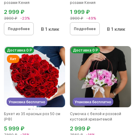
розами Кения
розами Кения
2 999 ₽
1 999 ₽
3900 ₽
-23%
3900 ₽
-49%
В 1 клик
В 1 клик
Подробнее
Подробнее
Доставка 0 Р
Доставка 0 Р
Букет из 35 красных роз 50 см
Сумочка с белой и розовой
(РФ)
кустовой хризантемой
5 999 ₽
2 999 ₽
7980 ₽
-25%
3560 ₽
-16%