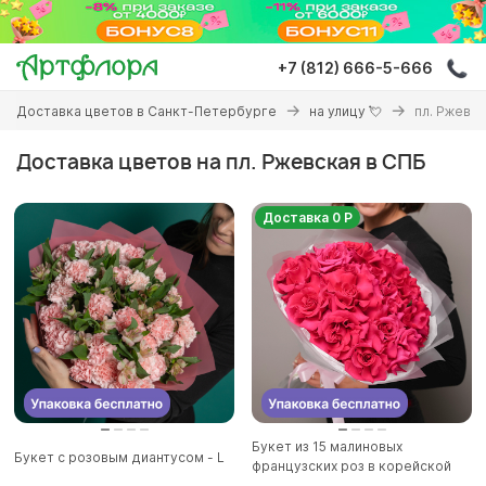
Перейти
к
основному
+7 (812) 666-5-666
содержанию
Вы
Доставка цветов в Санкт-Петербурге
на улицу 💘
пл. Ржевс
здесь
Доставка цветов на пл. Ржевская в СПБ
Доставка 0 Р
Букет из 15 малиновых
Букет с розовым диантусом - L
французских роз в корейской
матов...