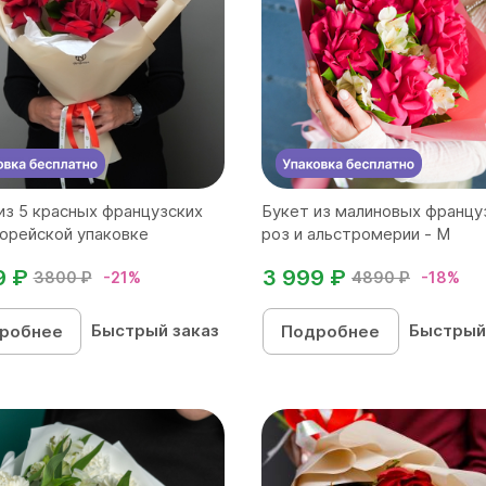
из 5 красных французских
Букет из малиновых францу
корейской упаковке
роз и альстромерии - М
9 ₽
3 999 ₽
3800 ₽
-21%
4890 ₽
-18%
Быстрый заказ
Быстрый
робнее
Подробнее