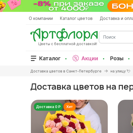
Перейти
к
основному
О компании
Каталог цветов
Доставка и опл
содержанию
Поиск
Цветы с бесплатной доставкой!
Каталог
Акции
Розы
Вы
Доставка цветов в Санкт-Петербурге
на улицу 💘
здесь
Доставка цветов на пе
Доставка 0 Р