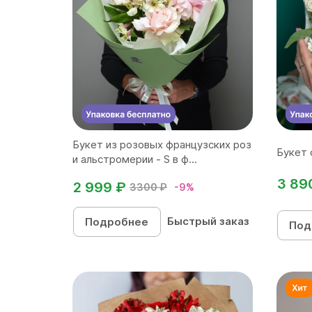
Букет из розовых французских роз
Букет 
и альстромерии - S в ф...
3 89
2 999 ₽
3300 ₽
-9%
Быстрый заказ
Подробнее
Под