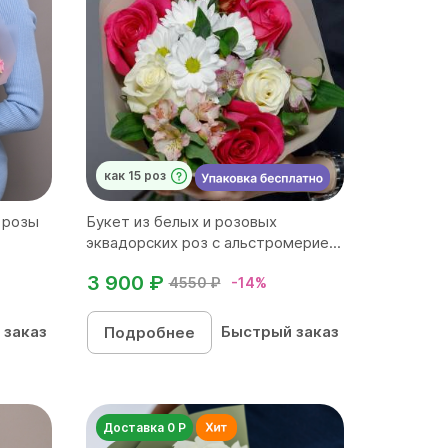
как 15 роз
 розы
Букет из белых и розовых
эквадорских роз с альстромерие...
3 900 ₽
4550 ₽
-14%
 заказ
Быстрый заказ
Подробнее
Доставка 0 Р