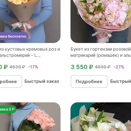
из кустовых кремовых роз и
Букет из гортензии розовой
альстромерий - L...
матрикарий (ромашек) и альс
0 ₽
3 550 ₽
4639 ₽
-17%
4890 ₽
-27%
Быстрый заказ
Быстрый
робнее
Подробнее
авка 0 Р