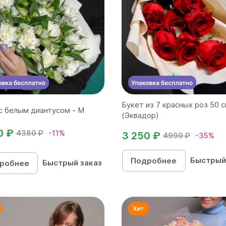
Букет из 7 красных роз 50 
с белым диантусом - M
(Эквадор)
0 ₽
4380 ₽
-11%
3 250 ₽
4990 ₽
-35%
Быстрый
Подробнее
Быстрый заказ
робнее