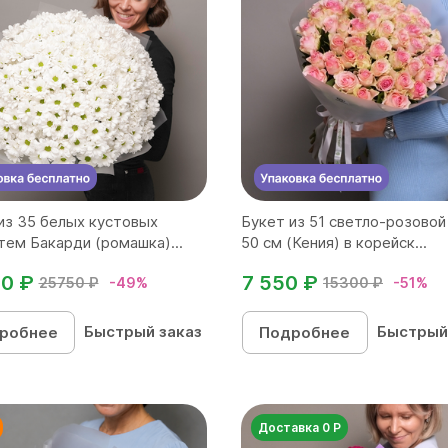
из 35 белых кустовых
Букет из 51 светло-розовой
тем Бакарди (ромашка)...
50 см (Кения) в корейск...
50 ₽
7 550 ₽
25750 ₽
-49%
15300 ₽
-51%
Быстрый заказ
Быстрый
робнее
Подробнее
Доставка 0 Р