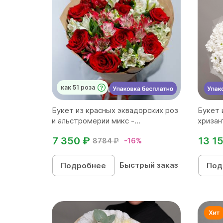
как 51 роза
Букет из красных эквадорских роз
Букет 
и альстромерии микс -...
хризан
7 350 ₽
13 1
8784 ₽
-16%
Быстрый заказ
Подробнее
Под