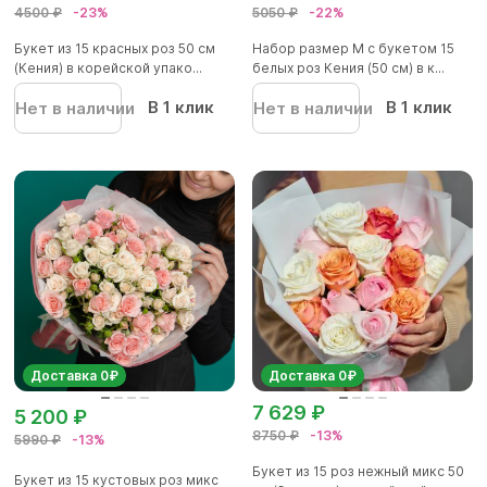
4500 ₽
-23%
5050 ₽
-22%
Букет из 15 красных роз 50 см
Набор размер M с букетом 15
(Кения) в корейской упако...
белых роз Кения (50 см) в к...
В 1 клик
В 1 клик
Нет в наличии
Нет в наличии
Доставка 0₽
Доставка 0₽
7 629 ₽
5 200 ₽
8750 ₽
-13%
5990 ₽
-13%
Букет из 15 роз нежный микс 50
Букет из 15 кустовых роз микс