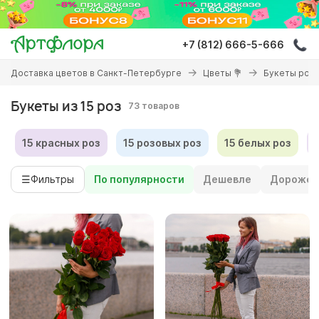
Перейти
к
основному
+7 (812) 666-5-666
содержанию
Вы
Доставка цветов в Санкт-Петербурге
Цветы 💐
Букеты роз 
здесь
Букеты из 15 роз
73 товаров
15 красных роз
15 розовых роз
15 белых роз
☰
Фильтры
По популярности
Дешевле
Дороже