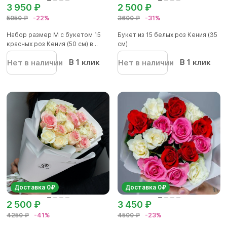
3 950 ₽
2 500 ₽
5050 ₽
-22%
3600 ₽
-31%
Набор размер M с букетом 15
Букет из 15 белых роз Кения (35
красных роз Кения (50 см) в...
см)
В 1 клик
В 1 клик
Нет в наличии
Нет в наличии
Доставка 0₽
Доставка 0₽
2 500 ₽
3 450 ₽
4250 ₽
-41%
4500 ₽
-23%