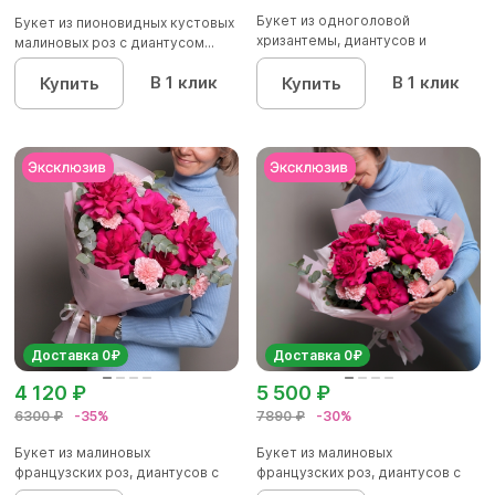
Букет из одноголовой
Букет из пионовидных кустовых
хризантемы, диантусов и
малиновых роз с диантусом...
альстромер...
В 1 клик
В 1 клик
Купить
Купить
Доставка 0₽
Доставка 0₽
4 120 ₽
5 500 ₽
6300 ₽
-35%
7890 ₽
-30%
Букет из малиновых
Букет из малиновых
французских роз, диантусов с
французских роз, диантусов с
эвкалип...
эвкалип...