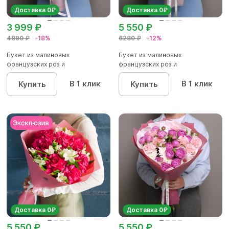
Доставка 0₽
Доставка 0₽
3 999 ₽
5 550 ₽
4890 ₽
-18%
6280 ₽
-12%
Букет из малиновых
Букет из малиновых
французских роз и
французских роз и
альстромерии - M в...
альстромерии - L в...
В 1 клик
В 1 клик
Купить
Купить
Доставка 0₽
Доставка 0₽
5 550 ₽
5 550 ₽