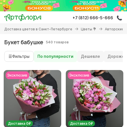
Перейти
к
основному
+7 (812) 666-5-666
содержанию
Вы
Доставка цветов в Санкт-Петербурге
Цветы 💐
Авторские 
здесь
Букет бабушке
540 товаров
☰
Фильтры
По популярности
Дешевле
Дороже
Доставка 0₽
Доставка 0₽