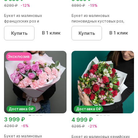
6280 ₽
-12%
6890 ₽
-19%
Букет из малиновых
Букет из малиновых
французских роз и
пионовидных кустовых роз,
альстромерии - L
хризантемы...
В 1 клик
В 1 клик
Купить
Купить
Доставка 0₽
Доставка 0₽
3 999 ₽
4 999 ₽
4260 ₽
-6%
6295 ₽
-21%
Букет из малиновых
Букет из малиновых кенийских