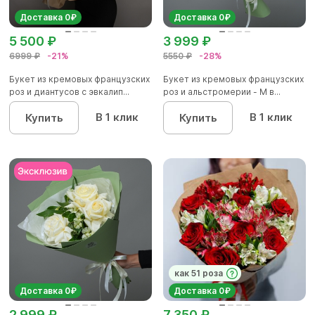
Доставка 0₽
Доставка 0₽
5 500 ₽
3 999 ₽
6999 ₽
-21%
5550 ₽
-28%
Букет из кремовых французских
Букет из кремовых французских
роз и диантусов с эвкалип...
роз и альстромерии - М в...
В 1 клик
В 1 клик
Купить
Купить
как 51 роза
Доставка 0₽
Доставка 0₽
2 999 ₽
7 350 ₽