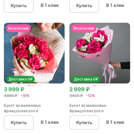
В 1 клик
В 1 клик
Купить
Купить
Доставка 0₽
Доставка 0₽
3 999 ₽
2 999 ₽
4890 ₽
-18%
3400 ₽
-12%
Букет из малиновых
Букет из малиновых
французских роз и
французских роз и
альстромерии - М
альстромерии - S в...
В 1 клик
В 1 клик
Купить
Купить