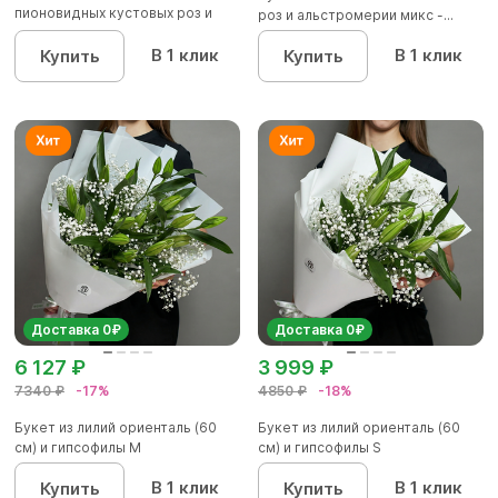
пионовидных кустовых роз и
роз и альстромерии микс -...
розовых д...
В 1 клик
В 1 клик
Купить
Купить
Доставка 0₽
Доставка 0₽
6 127 ₽
3 999 ₽
7340 ₽
-17%
4850 ₽
-18%
Букет из лилий ориенталь (60
Букет из лилий ориенталь (60
см) и гипсофилы М
см) и гипсофилы S
В 1 клик
В 1 клик
Купить
Купить